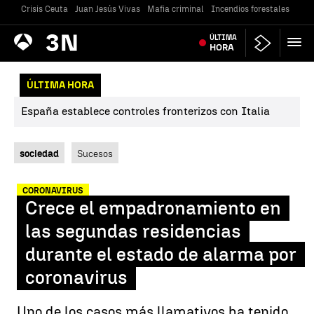
Crisis Ceuta
Juan Jesús Vivas
Mafia criminal
Incendios forestales
Vivi
Antena
ÚLTIMA
Noticias
3
HORA
ÚLTIMA HORA
España establece controles fronterizos con Italia
sociedad
Sucesos
CORONAVIRUS
Crece el empadronamiento en
las segundas residencias
durante el estado de alarma por
coronavirus
Uno de los casos más llamativos ha tenido