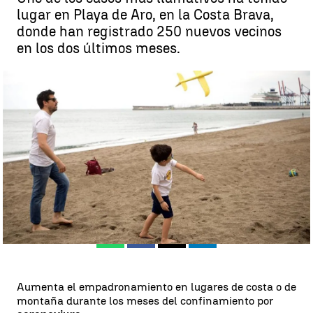
lugar en Playa de Aro, en la Costa Brava,
donde han registrado 250 nuevos vecinos
en los dos últimos meses.
Crece el empadronamiento en las segundas residencias durante el
estado de alarma por coronavirus |
Antena 3 Noticias
Antena 3 Noticias
Publicado:
07 de junio de 2020, 19:07
Whatsapp
Facebook
X
Linkedin
Aumenta el empadronamiento en lugares de costa o de
montaña durante los meses del confinamiento por