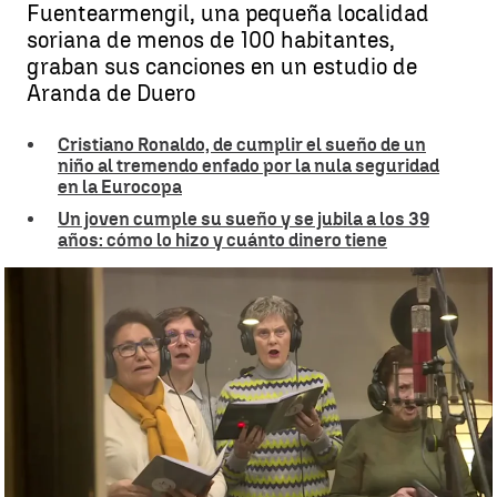
Fuentearmengil, una pequeña localidad
soriana de menos de 100 habitantes,
graban sus canciones en un estudio de
Aranda de Duero
Cristiano Ronaldo, de cumplir el sueño de un
niño al tremendo enfado por la nula seguridad
en la Eurocopa
Un joven cumple su sueño y se jubila a los 39
años: cómo lo hizo y cuánto dinero tiene
Cantaron para el papa Francisco y ahora graban un disco |
Antena 3
Noticias
Silvia González Martínez
Publicado:
12 de marzo de 2025, 12:35