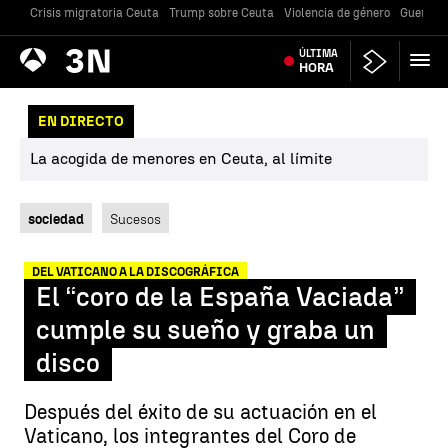
Crisis migratoria Ceuta
Trump sobre Ceuta
Violencia de género
Guerra U
Antena
ÚLTIMA
Noticias
3
HORA
EN DIRECTO
La acogida de menores en Ceuta, al límite
sociedad
Sucesos
DEL VATICANO A LA DISCOGRÁFICA
El “coro de la España Vaciada”
cumple su sueño y graba un
disco
Después del éxito de su actuación en el
Vaticano, los integrantes del Coro de