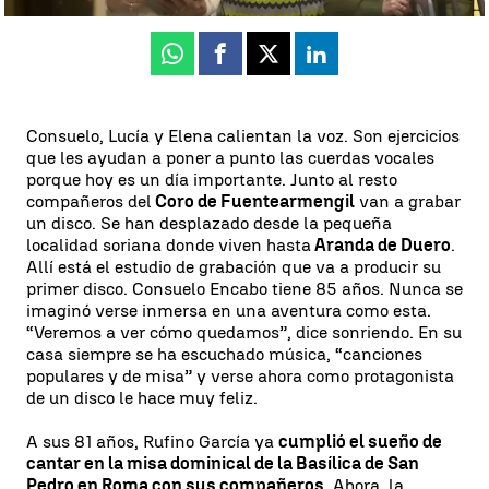
Whatsapp
Facebook
X
Linkedin
Consuelo, Lucía y Elena calientan la voz. Son ejercicios
que les ayudan a poner a punto las cuerdas vocales
porque hoy es un día importante. Junto al resto
compañeros del
Coro de Fuentearmengil
van a grabar
un disco. Se han desplazado desde la pequeña
localidad soriana donde viven hasta
Aranda de Duero
.
Allí está el estudio de grabación que va a producir su
primer disco. Consuelo Encabo tiene 85 años. Nunca se
imaginó verse inmersa en una aventura como esta.
“Veremos a ver cómo quedamos”, dice sonriendo. En su
casa siempre se ha escuchado música, “canciones
populares y de misa” y verse ahora como protagonista
de un disco le hace muy feliz.
A sus 81 años, Rufino García ya
cumplió el sueño de
cantar en la misa dominical de la Basílica de San
Pedro en Roma con sus compañeros
. Ahora, la