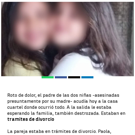
El padre de las niñas asesinadas por su madre: "Estoy roto de
dolor" |
Familia de las víctimas
Eva Navarro
Publicado:
15 de diciembre de 2022, 15:41
Whatsapp
Facebook
X
Linkedin
Roto de dolor, el padre de las dos niñas -asesinadas
presuntamente por su madre- acudía hoy a la casa
cuartel donde ocurrió todo. A la salida le estaba
esperando la familia, también destrozada. Estaban en
tramites de divorcio
La pareja estaba en trámites de divorcio. Paola,