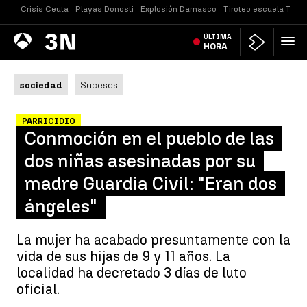
Crisis Ceuta
Playas Donosti
Explosión Damasco
Tiroteo escuela Taila
Antena
ÚLTIMA
Noticias
3
HORA
sociedad
Sucesos
PARRICIDIO
Conmoción en el pueblo de las
dos niñas asesinadas por su
madre Guardia Civil: "Eran dos
ángeles"
La mujer ha acabado presuntamente con la
vida de sus hijas de 9 y 11 años. La
localidad ha decretado 3 días de luto
oficial.