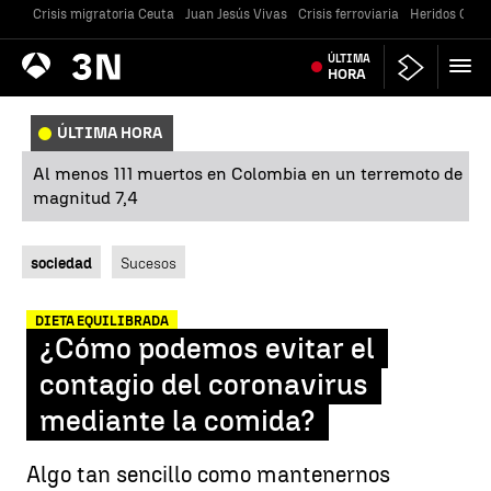
Crisis migratoria Ceuta
Juan Jesús Vivas
Crisis ferroviaria
Heridos Caste
Antena
ÚLTIMA
Noticias
3
HORA
ÚLTIMA HORA
Al menos 111 muertos en Colombia en un terremoto de
magnitud 7,4
sociedad
Sucesos
DIETA EQUILIBRADA
¿Cómo podemos evitar el
contagio del coronavirus
mediante la comida?
Algo tan sencillo como mantenernos