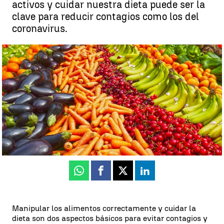
activos y cuidar nuestra dieta puede ser la
clave para reducir contagios como los del
coronavirus.
¿Cómo podemos evitar el contagio del coronavirus mediante la
comida? |
Antena 3 Noticias
Antena 3 Noticias
Actualizado:
07 de marzo de 2020, 21:44
Publicado:
07 de marzo de 2020, 20:28
Whatsapp
Facebook
X
Linkedin
Manipular los alimentos correctamente y cuidar la
dieta son dos aspectos básicos para evitar contagios y