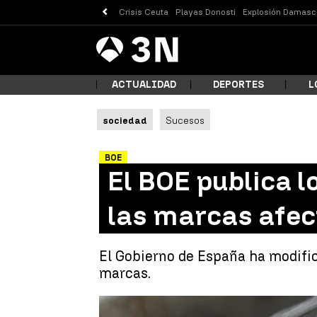
Crisis Ceuta
Playas Donosti
Explosión Damasc
Antena
Noticias
3
ACTUALIDAD
DEPORTES
L
sociedad
Sucesos
¿Qué
BOE
El BOE publica l
las marcas afe
El Gobierno de España ha modifica
marcas.
Busc