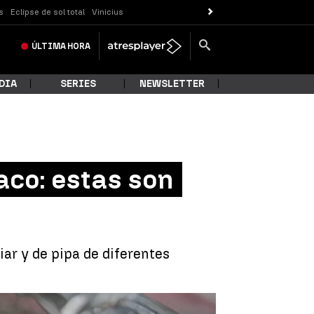
s
Eclipse de sol total
Vinicius
ÚLTIMA
HORA
DIA
SERIES
NEWSLETTER
aco: estas son
iar y de pipa de diferentes