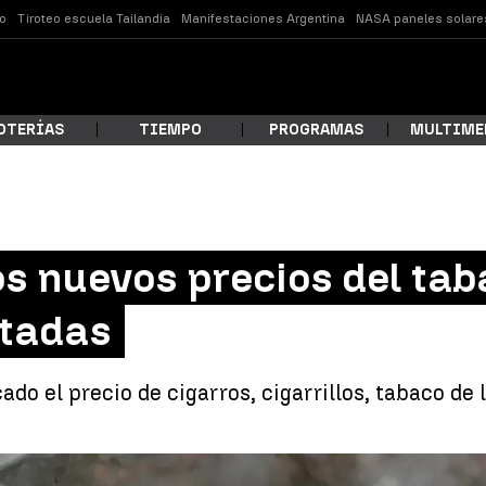
o
Tiroteo escuela Tailandia
Manifestaciones Argentina
NASA paneles solare
OTERÍAS
TIEMPO
PROGRAMAS
MULTIME
 estás buscando?
os nuevos precios del tab
ctadas
do el precio de cigarros, cigarrillos, tabaco de l
ar