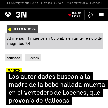
Crisis migratoria Ceuta
Juan Jesús Vivas
Crisis ferroviaria
Heridos Caste
Antena
ÚLTIMA
Noticias
3
HORA
ÚLTIMA HORA
Al menos 111 muertos en Colombia en un terremoto de
magnitud 7,4
sociedad
Sucesos
MADRID
Las autoridades buscan a la
madre de la bebé hallada muerta
en el vertedero de Loeches, que
provenía de Vallecas