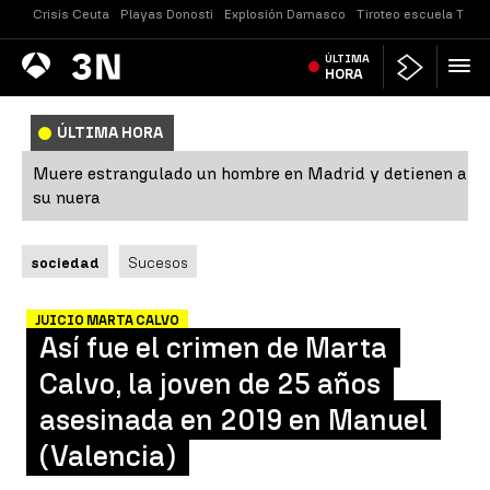
Crisis Ceuta
Playas Donosti
Explosión Damasco
Tiroteo escuela Taila
Antena
ÚLTIMA
Noticias
3
HORA
ÚLTIMA HORA
Muere estrangulado un hombre en Madrid y detienen a
su nuera
sociedad
Sucesos
JUICIO MARTA CALVO
Así fue el crimen de Marta
Calvo, la joven de 25 años
asesinada en 2019 en Manuel
(Valencia)