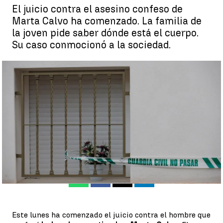
El juicio contra el asesino confeso de
Marta Calvo ha comenzado. La familia de
la joven pide saber dónde está el cuerpo.
Su caso conmocionó a la sociedad.
Así fue el crimen de Marta Calvo, la joven de 25 años asesinada
en 2019 en Manuel, Valencia |
EFE
Antena 3 Noticias
Publicado:
13 de junio de 2022, 17:23
Whatsapp
Facebook
X
Linkedin
Este lunes ha comenzado el juicio contra el hombre que