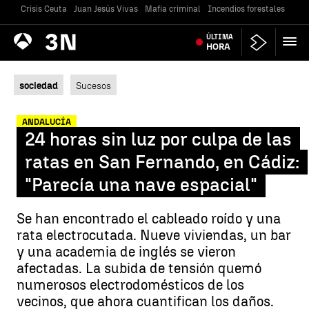
Crisis Ceuta
Juan Jesús Vivas
Mafia criminal
Incendios forestales
Vivi
Antena
ÚLTIMA
Noticias
3
HORA
sociedad
Sucesos
ANDALUCÍA
24 horas sin luz por culpa de las
ratas en San Fernando, en Cádiz:
"Parecía una nave espacial"
Se han encontrado el cableado roído y una
rata electrocutada. Nueve viviendas, un bar
y una academia de inglés se vieron
afectadas. La subida de tensión quemó
numerosos electrodomésticos de los
vecinos, que ahora cuantifican los daños.