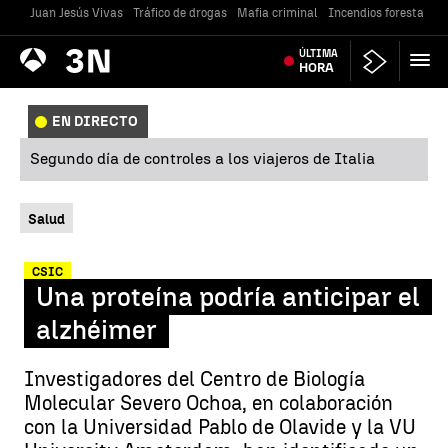
Juan Jesús Vivas
Tráfico de drogas
Mafia criminal
Incendios forestales
Antena
ÚLTIMA
Noticias
3
HORA
EN DIRECTO
Segundo día de controles a los viajeros de Italia
Salud
CSIC
Una proteína podría anticipar el
alzhéimer
Investigadores del Centro de Biología
Molecular Severo Ochoa, en colaboración
con la Universidad Pablo de Olavide y la VU