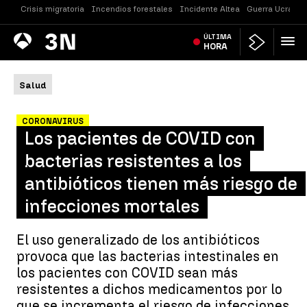
Crisis migratoria
Incendios forestales
Incidente Altea
Guerra Ucrania
Antena
ÚLTIMA
Noticias
3
HORA
Salud
CORONAVIRUS
Los pacientes de COVID con
bacterias resistentes a los
antibióticos tienen más riesgo de
infecciones mortales
El uso generalizado de los antibióticos
provoca que las bacterias intestinales en
los pacientes con COVID sean más
resistentes a dichos medicamentos por lo
que se incrementa el riesgo de infecciones