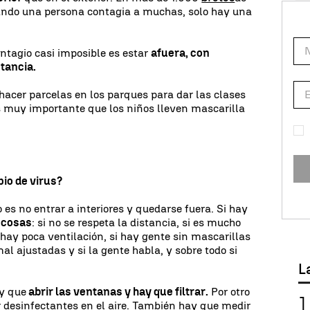
uando una persona contagia a muchas, solo hay una
contagio casi imposible es estar
afuera, con
stancia.
hacer parcelas en los parques para dar las clases
Es muy importante que los niños lleven mascarilla
pio de virus?
o es no entrar a interiores y quedarse fuera. Si hay
s cosas
: si no se respeta la distancia, si es mucho
 hay poca ventilación, si hay gente sin mascarillas
mal ajustadas y si la gente habla, y sobre todo si
L
ay que
abrir las ventanas y hay que filtrar.
Por otro
ar desinfectantes en el aire. También hay que medir