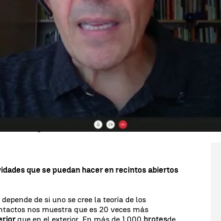
Whatsapp
Facebook
X
Linkedin
e que la propagación por aerosoles puede ser útil
el coronavirus, como explica
José Luis Jiménez,
 autor de un prestigioso estudio sobre ese asunto.
untas de Matías Prats en Antena 3 Noticias Fin de
ntíficos que aseguran que una parte importante de
se produce por aerosoles, es decir, cuando
el virus
e
. Esta transmisión puede flotar en
distancias más
ar el contagio si son inhaladas.
idades que se puedan hacer en recintos abiertos
depende de si uno se cree la teoría de los
contactos nos muestra que es 20 veces más
erior
que en el exterior. En más de 1.000
brotes
de