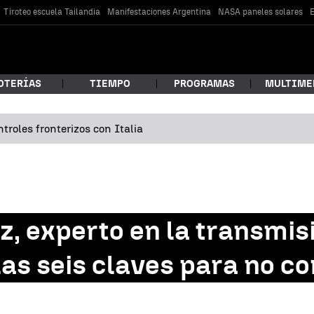
Tiroteo escuela Tailandia
Manifestaciones Argentina
NASA paneles solares
E
OTERÍAS
TIEMPO
PROGRAMAS
MULTIME
troles fronterizos con Italia
 estás buscando?
z, experto en la transmis
las seis claves para no c
car