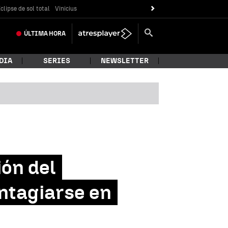
clipse de sol total
Vinicius
ÚLTIMA
HORA
DIA
SERIES
NEWSLETTER
ión del
ontagiarse en