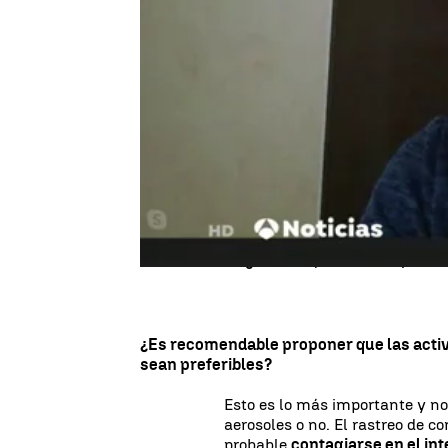
Actualizado:
24 de agosto de 2020, 10:50
Publicado:
23 de agosto de 2020, 22:03
Admitir que la ciencia establec
para combatir la transmisión d
de la Universidad de Colorado y
Responde en directo a las preg
Semana.
Ya son varios los trabajos cie
los
contagios de coronavirus
se mezcla con gotas en el air
largas
de lo que se creía y caus
¿Es recomendable proponer que las activ
sean preferibles?
Esto es lo más importante y no 
aerosoles o no. El rastreo de 
probable
contagiarse en el int