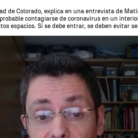
dad de Colorado, explica en una entrevista de Matí
obable contagiarse de coronavirus en un interior q
os espacios. Si se debe entrar, se deben evitar se
é Luis Jiménez, experto en la transmisión del coronavirus, da las seis claves 