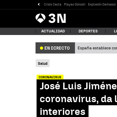
Crisis Ceuta
Playas Donosti
Explosión Damasco
Antena
Noticias
3
ACTUALIDAD
DEPORTES
L
España establece con
EN DIRECTO
¿Qué
Salud
CORONAVIRUS
José Luis Jiméne
coronavirus, da 
interiores
Bus