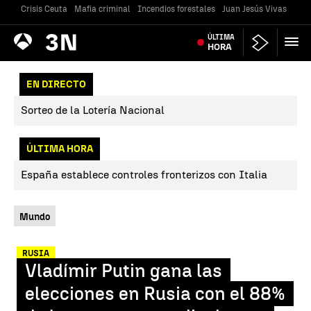
Crisis Ceuta
Mafia criminal
Incendios forestales
Juan Jesús Vivas
Vivi
Antena
ÚLTIMA
Noticias
3
HORA
EN DIRECTO
Sorteo de la Lotería Nacional
ÚLTIMA HORA
España establece controles fronterizos con Italia
Mundo
RUSIA
Vladímir Putin gana las
elecciones en Rusia con el 88%