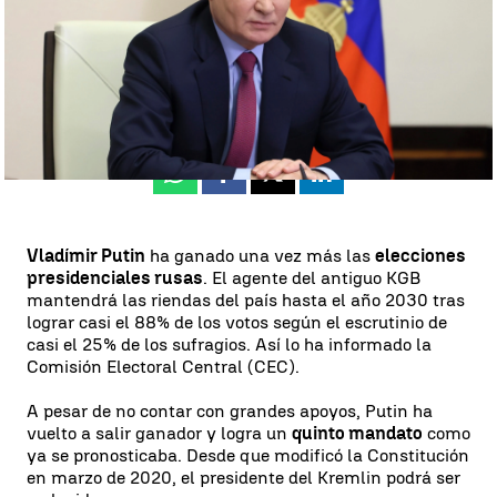
Neila Gallego
Actualizado:
17 de marzo de 2024, 20:05
Publicado:
17 de marzo de 2024, 19:27
Whatsapp
Facebook
X
Linkedin
Vladímir Putin
ha ganado una vez más las
elecciones
presidenciales rusas
. El agente del antiguo KGB
mantendrá las riendas del país hasta el año 2030 tras
lograr casi el 88% de los votos según el escrutinio de
casi el 25% de los sufragios. Así lo ha informado la
Comisión Electoral Central (CEC).
A pesar de no contar con grandes apoyos, Putin ha
vuelto a salir ganador y logra un
quinto mandato
como
ya se pronosticaba. Desde que modificó la Constitución
en marzo de 2020, el presidente del Kremlin podrá ser