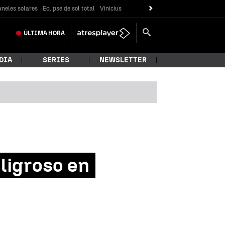
neles solares
Eclipse de sol total
Vinicius
ÚLTIMA
HORA
DIA
SERIES
NEWSLETTER
ligroso en