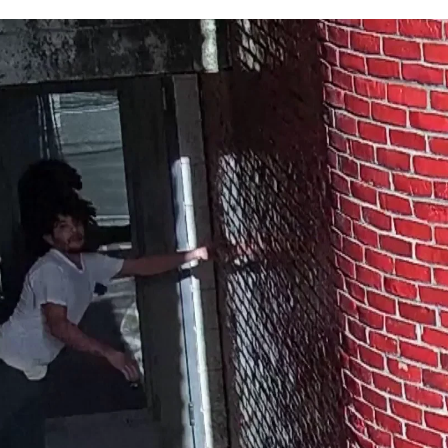
Así se ha fugado un p
Whatsapp
Facebook
X
Linkedin
e
preso
, de 34 años de edad, está condenado a