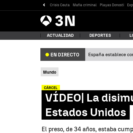
Crisis Ceuta
Mafia criminal
Playas Donosti
Exp
Antena
Noticias
3
ACTUALIDAD
DEPORTES
L
España establece con
EN DIRECTO
¿Qué
Mundo
CÁRCEL
VÍDEO| La disimu
Estados Unidos
Bus
El preso, de 34 años, estaba cump