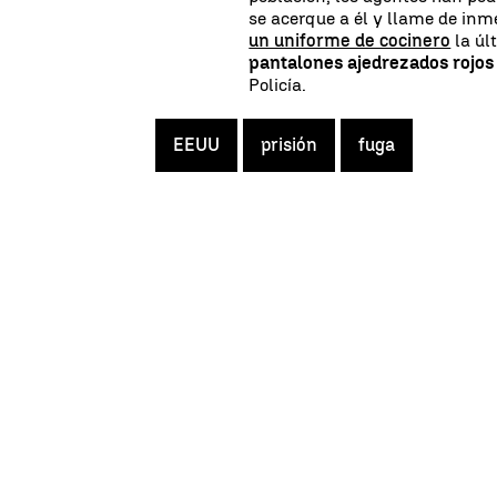
se acerque a él y llame de inme
un uniforme de cocinero
la úl
pantalones ajedrezados rojos
Policía.
EEUU
prisión
fuga