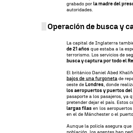
grabado por
la madre del pres
autoridades.
Operación de busca y c
La capital de Inglaterra tambié
de 21 años
que estaba a la espe
terrorismo. Los servicios de s
busca y captura por todo el R
El británico Daniel Abed Khalif
bajos de una furgoneta
de repa
oeste de
Londres
, donde reali
los aeropuertos y puertos del
pasaporte a los pasajeros, ya 
pretender dejar el país. Estos
largas filas
en los aeropuertos
en el de Mánchester o el puert
Aunque la policía asegura que
población, los agentes han ped