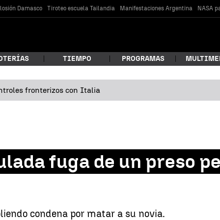
losión Damasco
Tiroteo escuela Tailandia
Manifestaciones Argentina
NASA pa
OTERÍAS
TIEMPO
PROGRAMAS
MULTIME
troles fronterizos con Italia
 estás buscando?
lada fuga de un preso pe
car
liendo condena por matar a su novia.