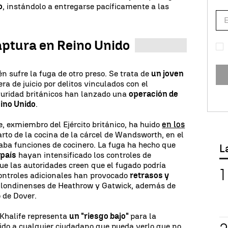
o
, instándolo a entregarse pacíficamente a las
aptura en Reino Unido
n sufre la fuga de otro preso. Se trata de
un joven
ra de juicio por delitos vinculados con el
eguridad británicos han lanzado una
operación de
eino Unido
.
e, exmiembro del Ejército británico, ha huido
en los
rto de la cocina de la cárcel de Wandsworth, en el
zaba funciones de cocinero. La fuga ha hecho que
L
 país
hayan intensificado los controles de
que las autoridades creen que el fugado podría
 controles adicionales han provocado
retrasos y
 londinenses de Heathrow y Gatwick, además de
o de Dover.
 Khalife representa
un "riesgo bajo"
para la
ido a cualquier ciudadano que pueda verlo que no