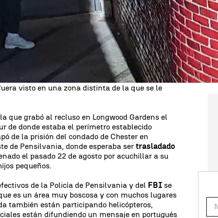
su novia
y se ha fugado de la cárcel de una
a ocurrido en Estados Unidos, donde las
blación que tenga cuidado y que cierren sus casas
te peligroso
. También han cerrado las escuelas.
r. El hombre
se estira
entre ambos muros, coloca
red y trepa de una manera disimulada, pasando
o
. El preso sigue fugado desde el pasado jueves y
ecidido ampliar la zona en la que
se busca al joven
uera visto en una zona distinta de la que se le
la que grabó al recluso en Longwood Gardens el
sur de donde estaba el perímetro establecido
apó de la prisión del condado de Chester en
ste de Pensilvania, donde esperaba ser
trasladado
enado el pasado 22 de agosto por acuchillar a su
hijos pequeños.
efectivos de la Policía de Pensilvania y del
FBI
se
 que es un área muy boscosa y con muchos lugares
da también están participando helicópteros,
iciales están difundiendo un mensaje en portugués