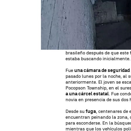
cadena perpetua por matar a 
manera bastante disimulada. H
autoridades han pedido a la po
porque
el individuo es bastan
Es una
huida
un tanto peculia
las manos y los pies en la pa
completamente desapercibid
la Policía de Pensilvania ha d
brasileño después de que este f
estaba buscando inicialmente.
Fue
una cámara de seguridad
pasado lunes por la noche, al 
anteriormente. El joven se esc
Pocopson Township, en el sure
a una cárcel estatal
. Fue cond
novia en presencia de sus dos 
Desde su
fuga
, centenares de 
encuentran peinando la zona,
para esconderse. En la búsque
mientras que los vehículos pol