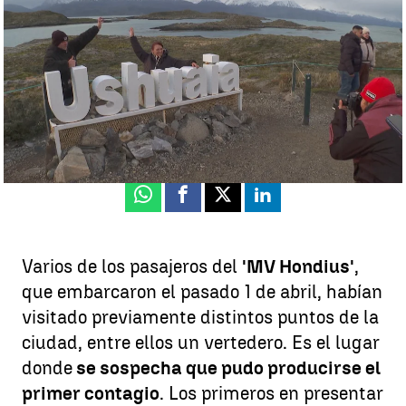
investigado en el barco 'MV Hondius'
Paula Franco
Publicado:
10 de mayo de 2026, 18:08
Whatsapp
Facebook
X
Linkedin
Varios de los pasajeros del
'MV Hondius'
,
que embarcaron el pasado 1 de abril, habían
visitado previamente distintos puntos de la
ciudad, entre ellos un vertedero. Es el lugar
donde
se sospecha que pudo producirse el
primer contagio
. Los primeros en presentar