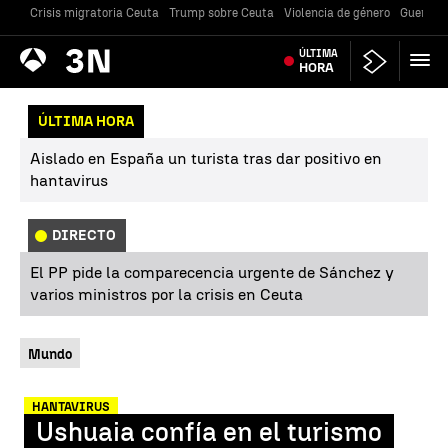
Crisis migratoria Ceuta
Trump sobre Ceuta
Violencia de género
Guerra U
Antena
ÚLTIMA
Noticias
3
HORA
ÚLTIMA HORA
Aislado en España un turista tras dar positivo en
hantavirus
DIRECTO
El PP pide la comparecencia urgente de Sánchez y
varios ministros por la crisis en Ceuta
Mundo
HANTAVIRUS
Ushuaia confía en el turismo