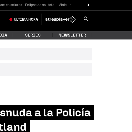
neles solares
Eclipse de sol total
Vinicius
ÚLTIMA
HORA
DIA
SERIES
NEWSLETTER
nuda a la Policía
tland