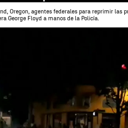
nd, Oregon, agentes federales para reprimir las 
ra George Floyd a manos de la Policía.
Una mujer se enfrenta completamente desnuda a la Policía Federal que re
Whatsapp
Facebook
X
Linkedin