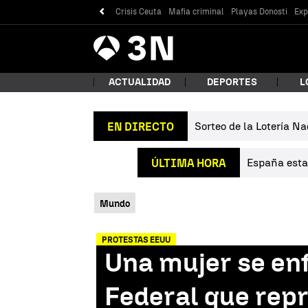
Crisis Ceuta
Mafia criminal
Playas Donosti
Exp
Antena
Noticias
3
ACTUALIDAD
DEPORTES
L
Sorteo de la Lotería Na
EN DIRECTO
¿Qué
España estab
ÚLTIMA HORA
Mundo
PROTESTAS EEUU
Una mujer se en
Bus
Federal que repr