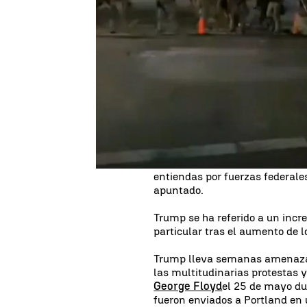
La imagen de una mujer desnud
dando la vuelta al mundo. El 
anunciado el envío de fuerzas
York, Filadelfia y otras grande
racismo y la violencia policial
sin identificar se llevaron a 
Durante un acto el Despacho O
informaciones en prensa que ap
ciudades como refuerzo de los 
entiendas por fuerzas federale
apuntado.
Trump se ha referido a un incr
particular tras el aumento de 
Trump lleva semanas amenazand
las multitudinarias protestas 
George Floyd
el 25 de mayo du
fueron enviados a Portland en 