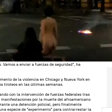
a en las protestas de Portand, Oregon, está
presidente estadounidense,
Donald Trump
, ha
 de seguridad federales también a Chicago, Nueva
s ciudades en respuesta a las protestas contra el
 a pesar de la polémica en Portland, donde agentes
sospechosos en vehículos camuflados.
val, han preguntado a Trump sobre las
untan al envío de efectivos federales a esas
cuerpos locales. "Bueno, depende de lo que
s. Vamos a enviar a fuerzas de seguridad", ha
emento de la violencia en Chicago y Nueva York en
los tiroteos en las últimas semanas.
o con la intervención de fuerzas federales tras
y manifestaciones por la muerte del afroamericano
rante una detención policial, pero finalmente
una especie de "experimento" para contrarrestar la