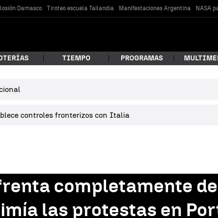
losión Damasco
Tiroteo escuela Tailandia
Manifestaciones Argentina
NASA pa
OTERÍAS
TIEMPO
PROGRAMAS
MULTIME
cional
 estás buscando?
lece controles fronterizos con Italia
frenta completamente des
car
imía las protestas en Por