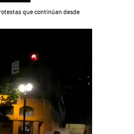
protestas que continúan desde
primía las protestas en Portland |
Antena 3 Noticias