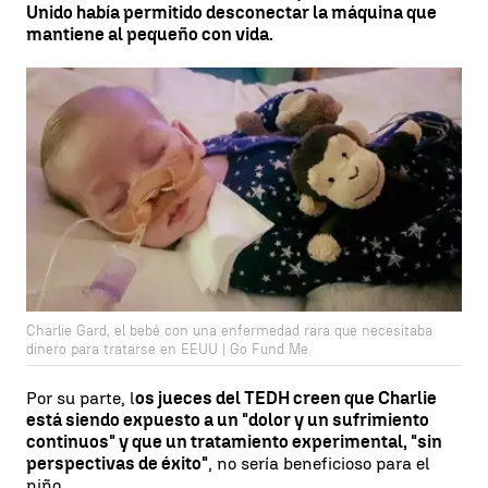
Unido había permitido desconectar la máquina que
mantiene al pequeño con vida.
Charlie Gard, el bebé con una enfermedad rara que necesitaba
dinero para tratarse en EEUU | Go Fund Me
Por su parte, l
os jueces del TEDH creen que Charlie
está siendo expuesto a un "dolor y un sufrimiento
continuos" y que un tratamiento experimental, "sin
perspectivas de éxito"
, no sería beneficioso para el
niño.