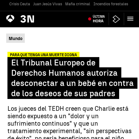
Crisis Ceuta
Juan Jesús Vivas
Mafia criminal
Incendios forestales
Vivi
Antena
ÚLTIMA
Noticias
3
HORA
Mundo
PARA QUE TENGA UNA MUERTE DIGNA
El Tribunal Europeo de
Derechos Humanos autoriza
desconectar a un bebé en contra
de los deseos de sus padres
Los jueces del TEDH creen que Charlie está
siendo expuesto a un "dolor y un
sufrimiento continuos" y que un
tratamiento experimental, "sin perspectivas
de éxito", no sería beneficioso para el niño.