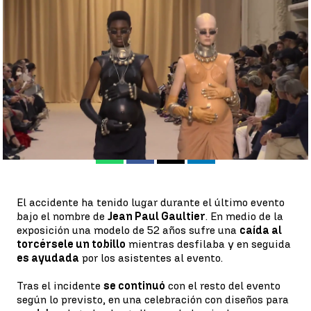
el escenario |
Antena 3
Antena 3 Noticias
Publicado:
07 de julio de 2022, 12:27
Whatsapp
Facebook
X
Linkedin
El accidente ha tenido lugar durante el último evento
bajo el nombre de
Jean Paul Gaultier
. En medio de la
exposición una modelo de 52 años sufre una
caída al
torcérsele un tobillo
mientras desfilaba y en seguida
es ayudada
por los asistentes al evento.
Tras el incidente
se continuó
con el resto del evento
según lo previsto, en una celebración con diseños para