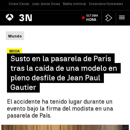
Crisis Ceuta
Juan Jesús Vivas
Mafia criminal
Incendios forestales
Vi
Antena
ÚLTIMA
Noticias
3
HORA
Mundo
MODA
Susto en la pasarela de París
tras la caída de una modelo en
pleno desfile de Jean Paul
Gautier
El accidente ha tenido lugar durante un
evento bajo la firma del modista en una
pasarela de País.
Modelos protagonizan una espectacular caída al desplomarse