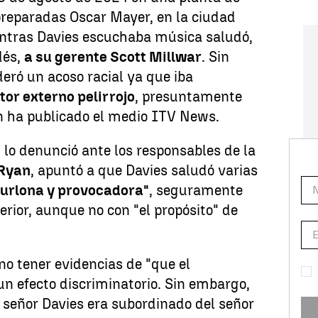
preparadas Oscar Mayer, en la ciudad
ntras Davies escuchaba música saludó,
dés,
a su gerente Scott Millwar
. Sin
deró un acoso racial ya que iba
or externo pelirrojo
, presuntamente
ún ha publicado el medio ITV News.
, lo denunció ante los responsables de la
 Ryan
, apuntó a que Davies saludó varias
urlona y provocadora"
, seguramente
rior, aunque no con "el propósito" de
no tener evidencias de "que el
n efecto discriminatorio. Sin embargo,
 señor Davies era subordinado del señor