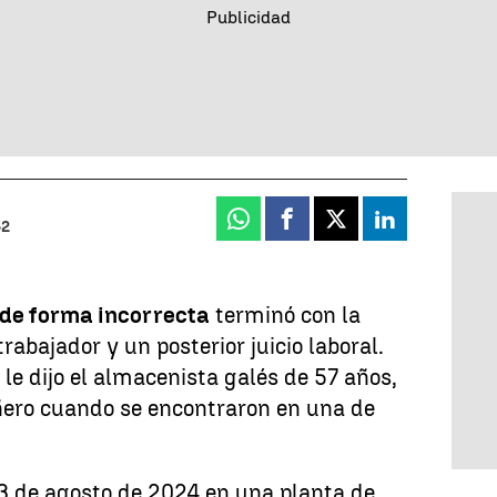
Whatsapp
Facebook
X
Linkedin
52
 de forma incorrecta
terminó con la
abajador y un posterior juicio laboral.
e le dijo el almacenista galés de 57 años,
ñero cuando se encontraron en una de
13 de agosto de 2024 en una planta de