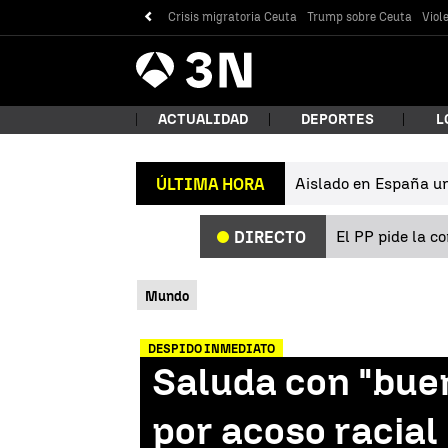
Crisis migratoria Ceuta
Trump sobre Ceuta
Viol
Antena
Noticias
3
ACTUALIDAD
DEPORTES
L
Aislado en España un 
ÚLTIMA HORA
¿Qué
El PP pide la c
DIRECTO
Mundo
DESPIDO INMEDIATO
Saluda con "buen
Bus
por acoso racial