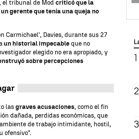
e, el tribunal de Mod
criticó que la
e un gerente que tenía una queja no
on Carmichael', Davies, durante sus 27
L
a
un historial impecable
que no
nvestigador elegido no era apropiado, y
onstruyó sobre percepciones
agar
to las
graves acusaciones
, como el fin
ación dañada, perdidas económicas, que
ambiente de trabajo intimidante, hostil,
 ofensivo".