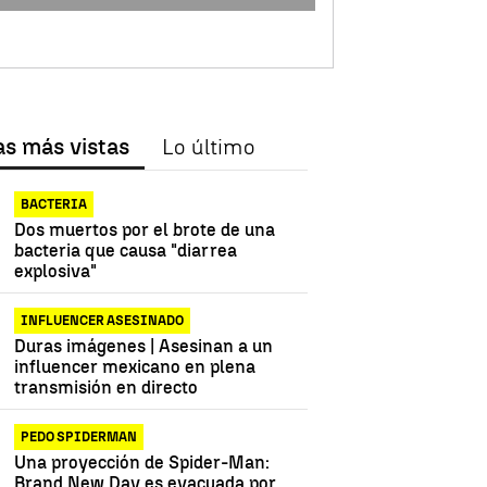
as más vistas
Lo último
BACTERIA
Dos muertos por el brote de una
bacteria que causa "diarrea
explosiva"
INFLUENCER ASESINADO
Duras imágenes | Asesinan a un
influencer mexicano en plena
transmisión en directo
PEDO SPIDERMAN
Una proyección de Spider-Man:
Brand New Day es evacuada por