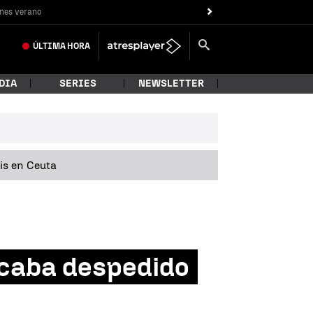
nes verano
ÚLTIMA
HORA
DIA
SERIES
NEWSLETTER
sis en Ceuta
acaba despedido