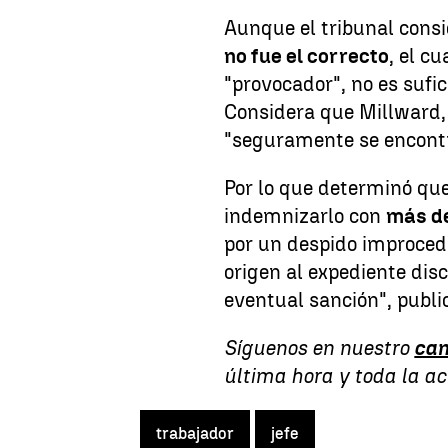
Aunque el tribunal cons
no fue el correcto
, el c
"provocador", no es sufi
Considera que Millward, 
"seguramente se encontr
Por lo que determinó qu
indemnizarlo con
más de
por un despido improcede
origen al expediente disc
eventual sanción", publ
Síguenos en nuestro
can
última hora y toda la a
trabajador
jefe