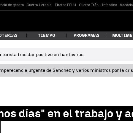
encia de género
Guerra Ucrania
Tiroteo EEUU
Guerra Irán
Infantino
Vacacio
OTERÍAS
TIEMPO
PROGRAMAS
MULTIME
turista tras dar positivo en hantavirus
 estás buscando?
omparecencia urgente de Sánchez y varios ministros por la cri
os días" en el trabajo y 
car