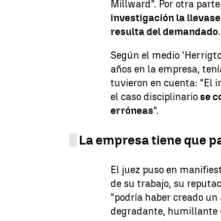
Millward". Por otra part
investigación la llevas
resulta del demandado
.
Según el medio 'Herrigt
años en la empresa, tení
tuvieron en cuenta: "El i
el caso disciplinario
se c
erróneas
".
La empresa tiene que p
El juez puso en manifies
de su trabajo, su reput
"podría haber creado un 
degradante, humillante u