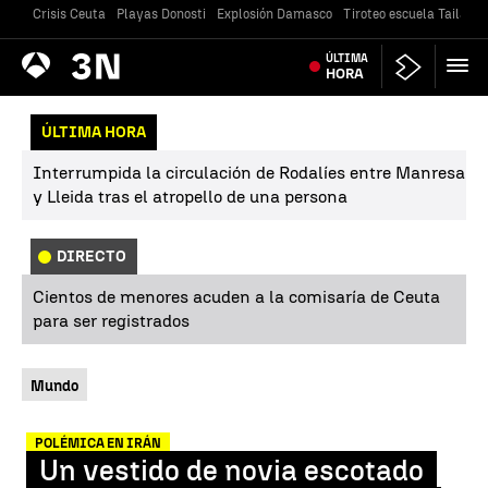
Crisis Ceuta
Playas Donosti
Explosión Damasco
Tiroteo escuela Tailandi
Antena
ÚLTIMA
Noticias
3
HORA
ÚLTIMA HORA
Interrumpida la circulación de Rodalíes entre Manresa
y Lleida tras el atropello de una persona
DIRECTO
Cientos de menores acuden a la comisaría de Ceuta
para ser registrados
Mundo
POLÉMICA EN IRÁN
Un vestido de novia escotado