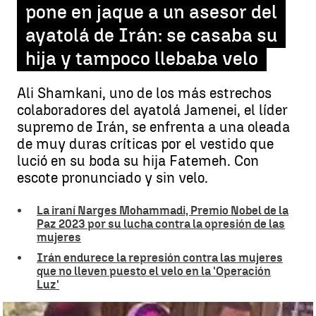
pone en jaque a un asesor del
ayatolá de Irán: se casaba su
hija y tampoco llebaba velo
Ali Shamkani, uno de los más estrechos
colaboradores del ayatolá Jamenei, el líder
supremo de Irán, se enfrenta a una oleada
de muy duras críticas por el vestido que
lució en su boda su hija Fatemeh. Con
escote pronunciado y sin velo.
La iraní Narges Mohammadi, Premio Nobel de la
Paz 2023 por su lucha contra la opresión de las
mujeres
Irán endurece la represión contra las mujeres
que no lleven puesto el velo en la 'Operación
Luz'
Un vestido de novia escotado pone en jaque a un asesor del ayatolá