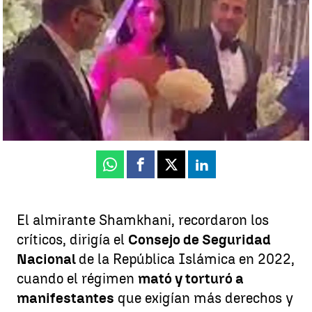
de Irán |
Iran International
Javier Hernández
Publicado:
22 de octubre de 2025, 10:37
Whatsapp
Facebook
X
Linkedin
El almirante Shamkhani, recordaron los
críticos, dirigía el
Consejo de Seguridad
Nacional
de la República Islámica en 2022,
cuando el régimen
mató y torturó a
manifestantes
que exigían más derechos y