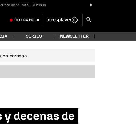
clipse de sol total
Vinicius
ÚLTIMA
HORA
DIA
SERIES
NEWSLETTER
e una persona
s y decenas de