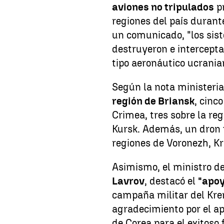
aviones no tripulados
pr
regiones del país durant
un comunicado, "los sis
destruyeron e intercepta
tipo aeronáutico ucrania
Según la nota ministeria
región de Briansk
, cinc
Crimea, tres sobre la reg
Kursk. Además, un dron 
regiones de Voronezh, K
Asimismo, el ministro d
Lavrov
, destacó el
"apoy
campaña militar del Krem
agradecimiento por el apo
de Corea para el exitoso 