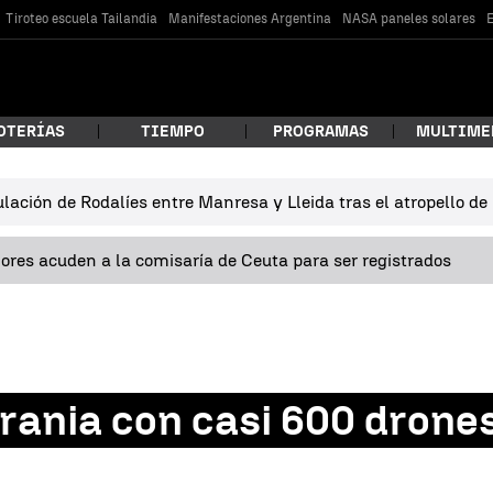
Tiroteo escuela Tailandia
Manifestaciones Argentina
NASA paneles solares
E
OTERÍAS
TIEMPO
PROGRAMAS
MULTIME
lación de Rodalíes entre Manresa y Lleida tras el atropello d
 estás buscando?
res acuden a la comisaría de Ceuta para ser registrados
rania con casi 600 drone
car