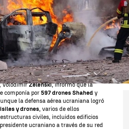
Whatsapp
Facebook
X
Linkedin
rugada del sábado un nuevo y masivo
e nuevo ataque aéreo alcanzó varias
especial dureza en el oeste, una zona
era vista como un relativo refugio
ún confirmaron las autoridades locales,
 y más de 20 han resultado heridas.
, Volodímir
Zelenski
, informó que la
e componía por
597 drones Shahed
y
Aunque la defensa aérea ucraniana logró
siles y drones
, varios de ellos
structuras civiles, incluidos edificios
l presidente ucraniano a través de su red