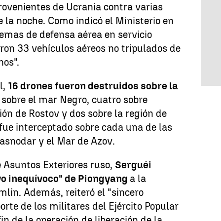
ovenientes de Ucrania contra varias
e la noche. Como indicó el Ministerio en
temas de defensa aérea en servicio
ron 33 vehículos aéreos no tripulados de
nos".
l,
16 drones fueron destruidos sobre la
o sobre el mar Negro, cuatro sobre
ión de Rostov y dos sobre la región de
fue interceptado sobre cada una de las
rasnodar y el Mar de Azov.
e Asuntos Exteriores ruso,
Serguéi
o inequívoco" de Piongyang
a la
lin. Además, reiteró el "sincero
rte de los militares del Ejército Popular
fin de la operación de liberación de la