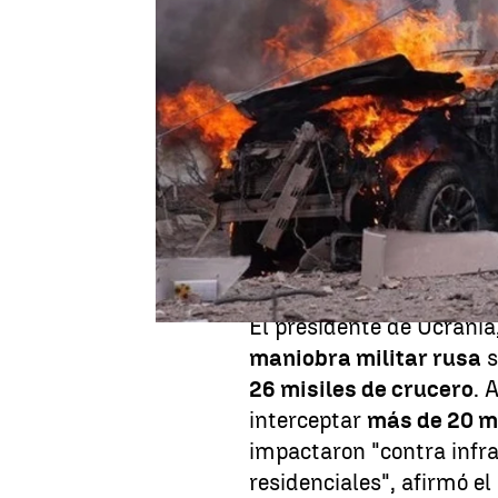
Alba Gutiérrez
Publicado:
12 de julio de 2025, 18:46
Ucrania
vivió en la mad
ataque aéreo ruso
. Est
regiones del país y tuvo 
que hasta este momento 
frente al conflicto. Seg
han muerto dos personas
El presidente de Ucrania
maniobra militar rusa
s
26 misiles de crucero
. 
interceptar
más de 20 mi
impactaron "contra infrae
residenciales", afirmó e