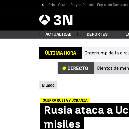
Crisis Ceuta
Playas Donosti
Explosión Damasco
Antena
Noticias
3
ACTUALIDAD
DEPORTES
L
Interrumpida la circu
ÚLTIMA HORA
¿Qué
Cientos de meno
DIRECTO
Mundo
GUERRA RUSIA Y UCRANIA
Rusia ataca a Uc
Bus
misiles