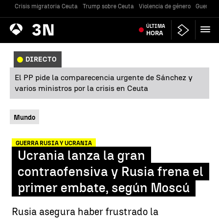
Crisis migratoria Ceuta
Trump sobre Ceuta
Violencia de género
Guerra U
Antena
ÚLTIMA
Noticias
3
HORA
DIRECTO
El PP pide la comparecencia urgente de Sánchez y
varios ministros por la crisis en Ceuta
Mundo
GUERRA RUSIA Y UCRANIA
Ucrania lanza la gran
contraofensiva y Rusia frena el
primer embate, según Moscú
Rusia asegura haber frustrado la