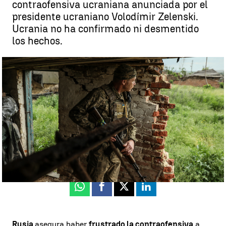
contraofensiva ucraniana anunciada por el
presidente ucraniano Volodímir Zelenski.
Ucrania no ha confirmado ni desmentido
los hechos.
Imagen de archivo del ejército ucraniano cerca de la frontera rusa |
EFE
Neila Gallego
Publicado:
05 de junio de 2023, 09:19
Whatsapp
Facebook
X
Linkedin
Rusia
asegura haber
frustrado la contraofensiva
a