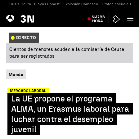
Crisis Ceuta
Playas Donosti
Explosión Damasco
Tiroteo escuela Taila
Antena
ÚLTIMA
Noticias
3
HORA
DIRECTO
Cientos de menores acuden a la comisaría de Ceuta
para ser registrados
Mundo
MERCADO LABORAL
La UE propone el programa
ALMA, un Erasmus laboral para
luchar contra el desempleo
juvenil