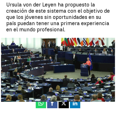
Ursula von der Leyen ha propuesto la
creación de este sistema con el objetivo de
que los jóvenes sin oportunidades en su
país puedan tener una primera experiencia
en el mundo profesional.
La UE propone el programa ALMA, un Erasmus laboral para
luchar contra el desempleo juvenil |
Efe
Antena 3 Noticias
Actualizado:
15 de septiembre de 2021, 13:19
Publicado:
15 de septiembre de 2021, 12:37
Whatsapp
Facebook
X
Linkedin