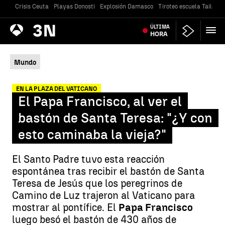
Crisis Ceuta
Playas Donosti
Explosión Damasco
Tiroteo escuela Tailandi
Antena
ÚLTIMA
Noticias
3
HORA
Mundo
EN LA PLAZA DEL VATICANO
El Papa Francisco, al ver el
bastón de Santa Teresa: "¿Y con
esto caminaba la vieja?"
El Santo Padre tuvo esta reacción
espontánea tras recibir el bastón de Santa
Teresa de Jesús que los peregrinos de
Camino de Luz trajeron al Vaticano para
mostrar al pontífice. El
Papa Francisco
luego besó el bastón de 430 años de