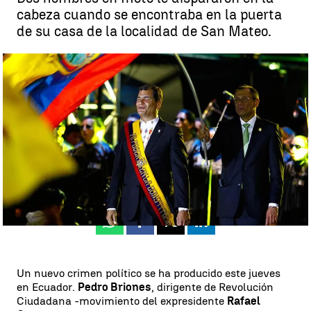
cabeza cuando se encontraba en la puerta
de su casa de la localidad de San Mateo.
Nuevo atentado político en Ecuador |
EFE
María Gil
Publicado:
15 de agosto de 2023, 15:25
Whatsapp
Facebook
X
Linkedin
Un nuevo crimen político se ha producido este jueves
en Ecuador.
Pedro Briones
, dirigente de Revolución
Ciudadana -movimiento del expresidente
Rafael