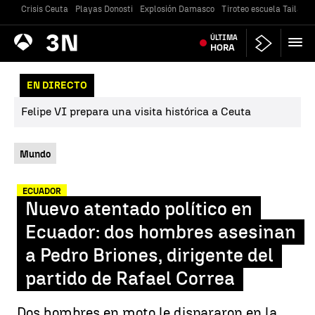
Crisis Ceuta
Playas Donosti
Explosión Damasco
Tiroteo escuela Tailandi
Antena
ÚLTIMA
Noticias
3
HORA
EN DIRECTO
Felipe VI prepara una visita histórica a Ceuta
Mundo
ECUADOR
Nuevo atentado político en
Ecuador: dos hombres asesinan
a Pedro Briones, dirigente del
partido de Rafael Correa
Dos hombres en moto le dispararon en la