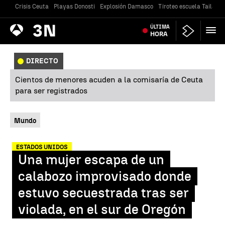
Crisis Ceuta
Playas Donosti
Explosión Damasco
Tiroteo escuela Tailandi
Antena
ÚLTIMA
Noticias
3
HORA
DIRECTO
Cientos de menores acuden a la comisaría de Ceuta
para ser registrados
Mundo
ESTADOS UNIDOS
Una mujer escapa de un
calabozo improvisado donde
estuvo secuestrada tras ser
violada, en el sur de Oregón