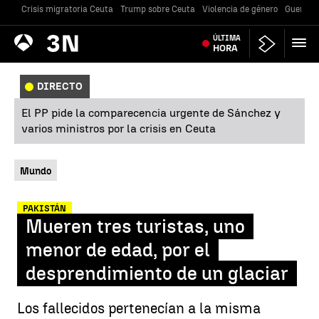
Crisis migratoria Ceuta
Trump sobre Ceuta
Violencia de género
Guerra U
Antena
ÚLTIMA
Noticias
3
HORA
DIRECTO
El PP pide la comparecencia urgente de Sánchez y
varios ministros por la crisis en Ceuta
Mundo
PAKISTÁN
Mueren tres turistas, uno
menor de edad, por el
desprendimiento de un glaciar
Los fallecidos pertenecían a la misma