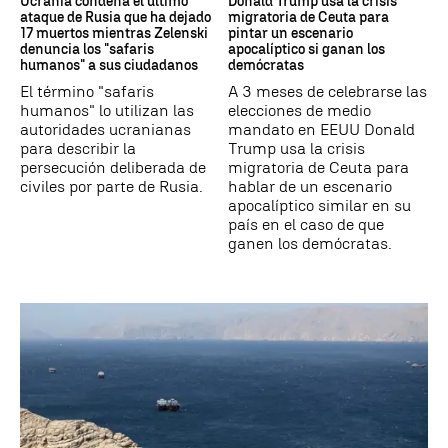
Ucrania condena el último
Donald Trump usa la crisis
ataque de Rusia que ha dejado
migratoria de Ceuta para
17 muertos mientras Zelenski
pintar un escenario
denuncia los "safaris
apocalíptico si ganan los
humanos" a sus ciudadanos
demócratas
El término "safaris
A 3 meses de celebrarse las
humanos" lo utilizan las
elecciones de medio
autoridades ucranianas
mandato en EEUU Donald
para describir la
Trump usa la crisis
persecución deliberada de
migratoria de Ceuta para
civiles por parte de Rusia.
hablar de un escenario
apocalíptico similar en su
país en el caso de que
ganen los demócratas.