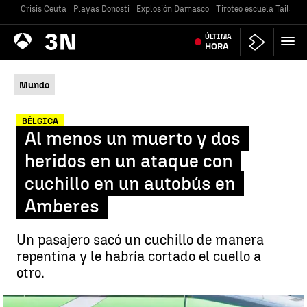
Crisis Ceuta
Playas Donosti
Explosión Damasco
Tiroteo escuela Tailandi
Antena
ÚLTIMA
Noticias
3
HORA
Mundo
BÉLGICA
Al menos un muerto y dos
heridos en un ataque con
cuchillo en un autobús en
Amberes
Un pasajero sacó un cuchillo de manera
repentina y le habría cortado el cuello a
otro.