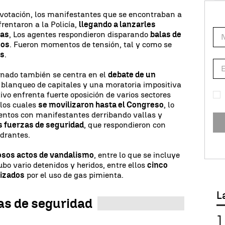
a votación, los manifestantes que se encontraban a
rentaron a la Policía,
llegando a lanzarles
das
, Los agentes respondieron disparando
balas de
nos
. Fueron momentos de tensión, tal y como se
s
.
enado también se centra en el
debate de un
n blanqueo de capitales y una moratoria impositiva
ivo enfrenta fuerte oposición de varios sectores
, los cuales
se movilizaron hasta el Congreso
, lo
lentos con manifestantes derribando vallas y
as fuerzas de seguridad
, que respondieron con
idrantes.
sos actos de vandalismo
, entre lo que se incluye
ubo vario detenidos y heridos, entre ellos
cinco
lizados
por el uso de gas pimienta.
L
zas de seguridad