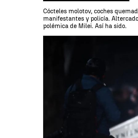
Cócteles molotov, coches quemado
manifestantes y policía. Altercad
polémica de Milei. Así ha sido.
Ángela Clemente