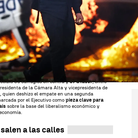
Whatsapp
Facebook
X
Linkedin
momento
histórico en Argentina. El Senado ha
ecto legislativo del Gobierno de Javier Milei que
 la transformación profunda del
modelo económico
o 11 horas de debate interrumpido, mientras que
a las calles posicionándose en contra de esta ley.
dos
y
más de 20 policías
heridos en la
da para la Libertad de los Argentinos, también
 recibió 36 sufragios en contra y
37 a favor
, entre
a presidenta de la Cámara Alta y vicepresidenta de
uel, quien deshizo el empate en una segunda
marcada por el Ejecutivo como
pieza clave para
aís
sobre la base del liberalismo económico y
a economía.
salen a las calles