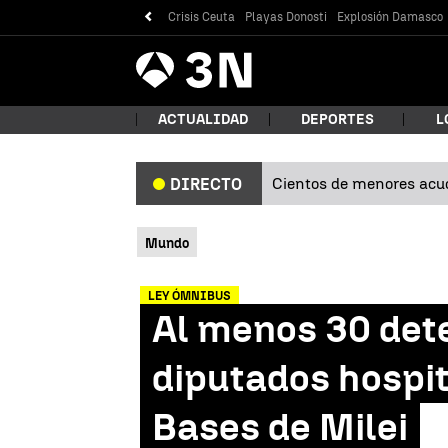
Crisis Ceuta
Playas Donosti
Explosión Damasco
Antena
Noticias
3
ACTUALIDAD
DEPORTES
L
Cientos de menores acud
DIRECTO
¿Qué
Mundo
LEY ÓMNIBUS
Al menos 30 dete
diputados hospit
Bases de Milei
Bus