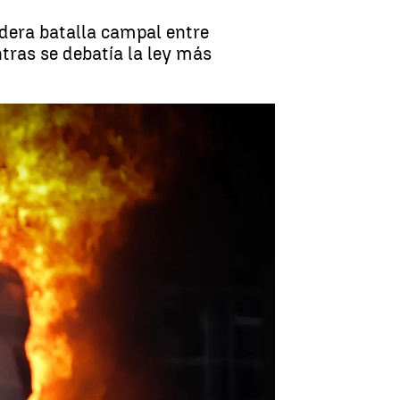
adera batalla campal entre
tras se debatía la ley más
protestas contra la ley Bases de Milei |
EFE