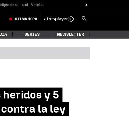
clipse de sol total
Vinicius
ÚLTIMA
HORA
DIA
SERIES
NEWSLETTER
 heridos y 5
contra la ley