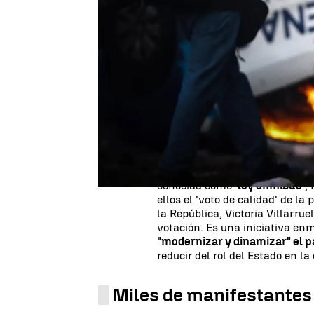
Publicado:
13 de junio de 2024, 07:35
Este miércoles se ha vivido un
aprobado la
ley Bases
, el proy
establece el marco legal para
y social de Argentina
. Han sid
miles de manifestantes salían 
Ha habido al menos
30 deteni
manifestación.
La ley Bases y Puntos de Parti
conocida como '
ley ómnibus
',
ellos el 'voto de calidad' de l
la República, Victoria Villarr
votación. Es una iniciativa en
"modernizar y dinamizar" el p
reducir del rol del Estado en l
Miles de manifestantes 