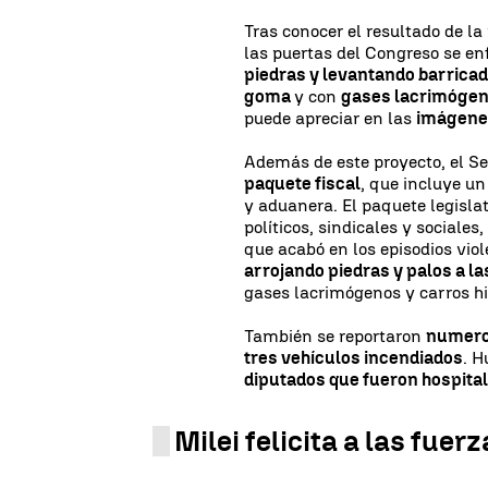
Tras conocer el resultado de l
las puertas del Congreso se enf
piedras y levantando barrica
goma
y con
gases lacrimóge
puede apreciar en las
imágene
Además de este proyecto, el S
paquete fiscal
, que incluye u
y aduanera. El paquete legislat
políticos, sindicales y sociales
que acabó en los episodios vio
arrojando piedras y palos a l
gases lacrimógenos y carros h
También se reportaron
numero
tres vehículos incendiados
. H
diputados que fueron hospita
Milei felicita a las fuer