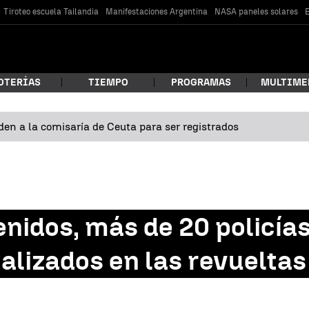
Tiroteo escuela Tailandia
Manifestaciones Argentina
NASA paneles solares
E
OTERÍAS
TIEMPO
PROGRAMAS
MULTIME
en a la comisaría de Ceuta para ser registrados
 estás buscando?
nidos, más de 20 policías
alizados en las revueltas 
car