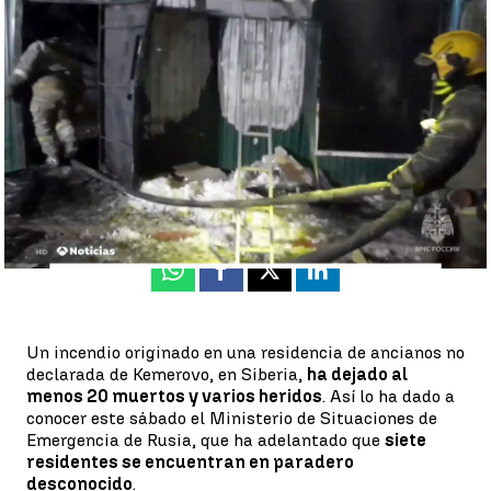
Tras el devastador incendio, hay varios desaparecidos. |
Al
menos 20 personas han fallecido en el incendio de una
residencia ilegal de Siberia
Zaira González
Publicado:
24 de diciembre de 2022, 20:41
Whatsapp
Facebook
X
Linkedin
Un incendio originado en una residencia de ancianos no
declarada de Kemerovo, en Siberia,
ha dejado al
menos 20 muertos y varios heridos
. Así lo ha dado a
conocer este sábado el Ministerio de Situaciones de
Emergencia de Rusia, que ha adelantado que
siete
residentes se encuentran en paradero
desconocido
.