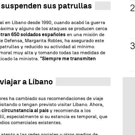
 suspenden sus patrullas
tal en Líbano desde 1990, cuando acabó la guerra
s máxima y alguno de los ataques se producen cerca
tran 650 soldados españoles
en una misión de
de Defensa, Margarita Robles, ha asegurado este
atrullas y reducido su actividad al mínimo.
a moral muy alta y tomando todas las medidas de
licado la ministra.
"Siempre me transmiten
viajar a Líbano
iores ha cambiado sus recomendaciones de viaje
sitando o tengan previsto visitar Líbano. Ahora,
n circunstancia al país
y recomienda a los
lí, especialmente si su estancia es temporal, que
dios comerciales existentes.
tento a las redes sociales y otros medios de