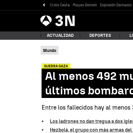
Crisis Ceuta
Playas Donosti
Explosión Damasco
Antena
Noticias
3
ACTUALIDAD
DEPORTES
L
Mundo
¿Qué
GUERRA GAZA
Al menos 492 mue
últimos bombard
Entre los fallecidos hay al menos
Los ladrones no dan tregua a dos igl
Bus
Hezbolá, el grupo con más armas del 