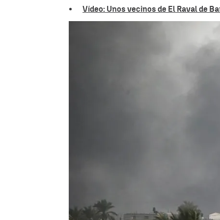
Vídeo: Unos vecinos de El Raval de B
Ignacio Gutiérrez |
María Gil
Actualizado:
23 de septiembre de 2024, 21:42
Publicado:
23 de septiembre de 2024, 09:04