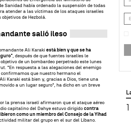
 de Sanidad había ordenado la suspensión de todas
ra atender a las víctimas de los ataques israelíes
 objetivos de Hezbolá.
andante salió ileso
comandante Ali Karaki
está bien y que se ha
eguro"
, después de que fuentes israelíes le
 objetivo de un bombardeo perpetrado este lunes
rut. "En respuesta a las alegaciones del enemigo
..), confirmamos que nuestro hermano el
i Karaki está bien y, gracias a Dios, tiene una
 movido a un lugar seguro", ha dicho en un breve
L
or la prensa israelí afirmaron que el ataque aéreo
adio capitalino del Dahye estuvo dirigido
contra
ribieron como un miembro del Consejo de la Yihad
tividad militar del grupo en el sur del Líbano.