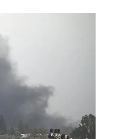
Últimos bombardeos israelíes en Líbano |
EFE