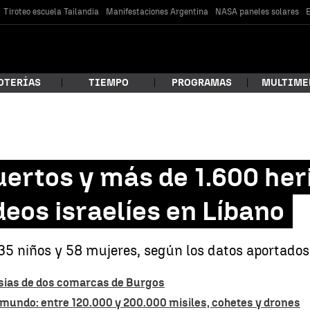
Tiroteo escuela Tailandia
Manifestaciones Argentina
NASA paneles solares
E
OTERÍAS
TIEMPO
PROGRAMAS
MULTIME
 estás buscando?
rtos y más de 1.600 heri
eos israelíes en Líbano
 35 niños y 58 mujeres, según los datos aportados 
esias de dos comarcas de Burgos
car
mundo: entre 120.000 y 200.000 misiles, cohetes y drones