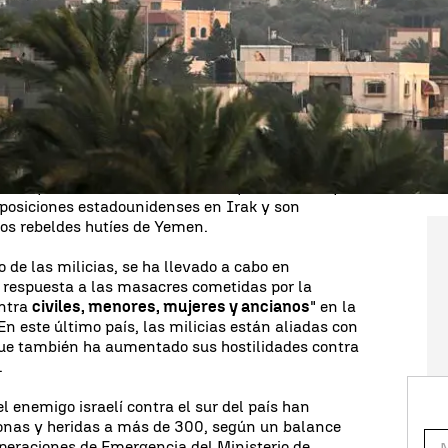
estallido de una guerra a gran escala. Al menos
492
s 58 mujeres,
han muerto este lunes por los
del Líbano
.
Además,
hay más de 1.645 heridos
,
inisterio de Salud del Líbano.
Resistencia Islámica en
Irak
han intensificado su
ontexto de creciente violencia en Oriente Medio. A
s facciones armadas afirmaron haber lanzado un
ra "un objetivo no especificado" en el Valle del
 no tripulados han sido utilizados previamente por
 posiciones estadounidenses en Irak y son
los rebeldes hutíes de Yemen.
 de las milicias, se ha llevado a cabo en
n respuesta a las masacres cometidas por la
ontra
civiles, menores, mujeres y ancianos
" en la
En este último país, las milicias están aliadas con
 que también ha aumentado sus hostilidades contra
.
l enemigo israelí contra el sur del país han
sonas y heridas a más de 300, según un balance
 Operaciones de Emergencia del Ministerio de