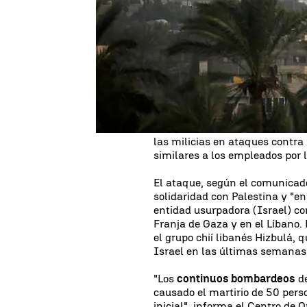
Crece el temor por el posible 
personas, entre ellas 35 niño
ataques israelíes sobre el sur 
según datos aportados por el M
Las milicias proiraníes de la 
ofensiva contra Israel, en un c
través de un comunicado, esta
dron suicida
tipo Al Arfad cont
Jordán. Estos vehículos aéreos
las milicias en ataques contra
similares a los empleados por 
El ataque, según el comunicado
solidaridad con Palestina y "e
entidad usurpadora (Israel) c
Franja de Gaza y en el Líbano. 
el grupo chií libanés Hizbulá,
Israel en las últimas semanas
"Los
continuos bombardeos
de
causado el martirio de 50 per
inicial", informa el Centro de