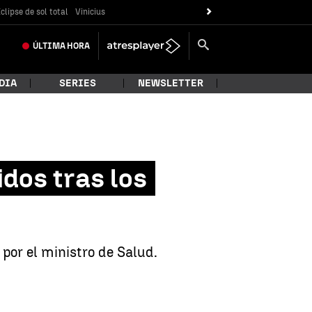
clipse de sol total
Vinicius
ÚLTIMA
HORA
DIA
SERIES
NEWSLETTER
dos tras los
por el ministro de Salud.