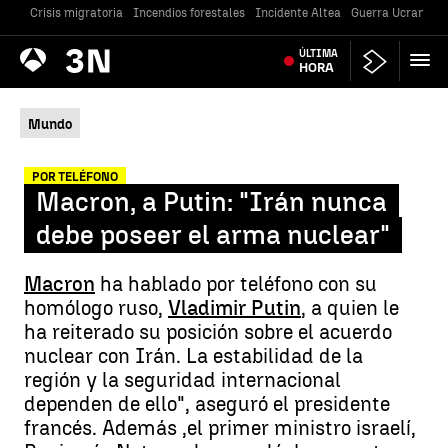
Crisis migratoria
Incendios forestales
Incidente Altea
Guerra Ucrania
Antena
ÚLTIMA
Noticias
3
HORA
Mundo
POR TELÉFONO
Macron, a Putin: "Irán nunca
debe poseer el arma nuclear"
Macron
ha hablado por teléfono con su
homólogo ruso,
Vladimir Putin
, a quien le
ha reiterado su posición sobre el acuerdo
nuclear con Irán. La estabilidad de la
región y la seguridad internacional
dependen de ello", aseguró el presidente
francés. Además ,el primer ministro israelí,