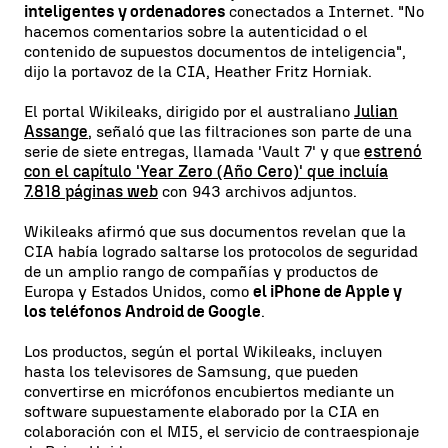
inteligentes y ordenadores
conectados a Internet. "No
hacemos comentarios sobre la autenticidad o el
contenido de supuestos documentos de inteligencia",
dijo la portavoz de la CIA, Heather Fritz Horniak.
El portal Wikileaks, dirigido por el australiano
Julian
Assange
, señaló que las filtraciones son parte de una
serie de siete entregas, llamada 'Vault 7' y que
estrenó
con el capítulo 'Year Zero (Año Cero)' que incluía
7.818 páginas web
con 943 archivos adjuntos.
Wikileaks afirmó que sus documentos revelan que la
CIA había logrado saltarse los protocolos de seguridad
de un amplio rango de compañías y productos de
Europa y Estados Unidos, como
el iPhone de Apple y
los teléfonos Android de Google
.
Los productos, según el portal Wikileaks, incluyen
hasta los televisores de Samsung, que pueden
convertirse en micrófonos encubiertos mediante un
software supuestamente elaborado por la CIA en
colaboración con el MI5, el servicio de contraespionaje