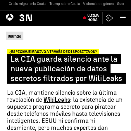
Crisis migratoria Ceuta
Trump sobre Ceuta
Violencia de género
Guerra U
Antena
ÚLTIMA
Noticias
3
HORA
Mundo
¿ESPIONAJE MASIVO A TRAVÉS DE DISPOSITIVOS?
La CIA guarda silencio ante la
nueva publicación de datos
secretos filtrados por WiliLeaks
La CIA, mantiene silencio sobre la última
revelación de
WikiLeaks
: la existencia de un
supuesto programa secreto para piratear
desde teléfonos móviles hasta televisiones
inteligentes. EEUU ni confirma ni
desmiente, pero muchos expertos dan