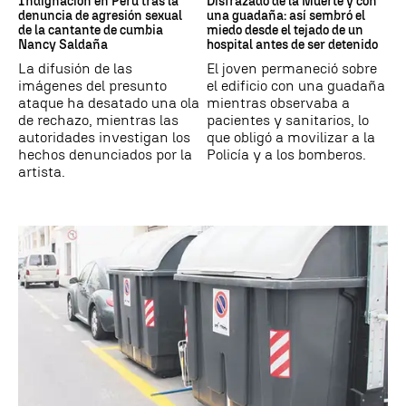
Indignación en Perú tras la
Disfrazado de la Muerte y con
denuncia de agresión sexual
una guadaña: así sembró el
de la cantante de cumbia
miedo desde el tejado de un
Nancy Saldaña
hospital antes de ser detenido
La difusión de las
El joven permaneció sobre
imágenes del presunto
el edificio con una guadaña
ataque ha desatado una ola
mientras observaba a
de rechazo, mientras las
pacientes y sanitarios, lo
autoridades investigan los
que obligó a movilizar a la
hechos denunciados por la
Policía y a los bomberos.
artista.