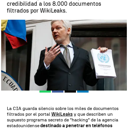
credibilidad a los 8.000 documentos
filtrados por WikiLeaks.
La CIA guarda silencio ante la nueva publicación de datos secretos
filtrados por WiliLeaks |
antena3.com
Madrid
Antena 3 Noticias
Publicado:
14 de febrero de 2018, 08:53
Whatsapp
Facebook
X
Linkedin
La CIA guarda silencio sobre los miles de documentos
filtrados por el portal
WikiLeaks
y que describen un
supuesto programa secreto de "hacking" de la agencia
estadounidense
destinado a penetrar en teléfonos