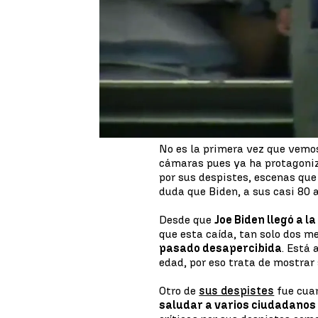
Joe Biden vuelve a ser noticia
pueden ver acompañando esta n
ponerse la chaqueta
al bajar 
tiene que ayudarle y, finalmen
gafas al suelo.
Los despistes de Joe Biden
No es la primera vez que vemo
cámaras pues ya ha protagoni
por sus despistes, escenas que
duda que Biden, a sus casi 80 a
Desde que
Joe Biden llegó a l
que esta caída, tan solo dos m
pasado desapercibida
. Está 
edad, por eso trata de mostrar
Otro de
sus despistes
fue cua
saludar a varios ciudadanos