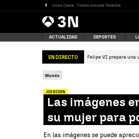
Crisis Ceuta
Tiroteo escuela Tailandia
Antena
Noticias
3
ACTUALIDAD
DEPORTES
L
Felipe VI prepara una v
EN DIRECTO
¿Qué
Mundo
JOE BIDEN
Las imágenes en
su mujer para p
Busc
En las imágenes se puede aprecia