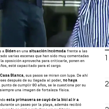
, en esta ocasión el motivo son
las imágenes
que
oticia. El presidente de Estados Unidos no podía
del helicóptero
, se puede apreciar como su mujer
te, lo consigue. Aunque después se le caen las
L
s a
Biden
en una
situación incómoda
frente a las
zado varias escenas que han sido muy comentadas
 la oposición aprovecha para criticarle, ponen en
ños, esté capacitado para el cargo.
a Casa Blanca
, sus pasos se miran con lupa. De ahí
eses después de su llegada al poder,
no haya
a punto de cumplir 80 años, se le cuestiona por su
 siempre una imagen de fortaleza física.
ndo
esta primavera se cayó de la bici al ir a
durante un paseo por la playa, además recibió