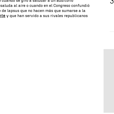
 cuando se giró a saludar a un auditorio
 saluda al aire o cuando en el Congreso confundió
ie de lapsus que no hacen más que sumarse a la
nte
y que han servido a sus rivales republicanos