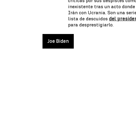
críticas por sus despistes como
inexistente tras un acto donde
Irán con Ucrania. Son una ser
lista de descuidos
del preside
para desprestigiarlo.
Joe Biden