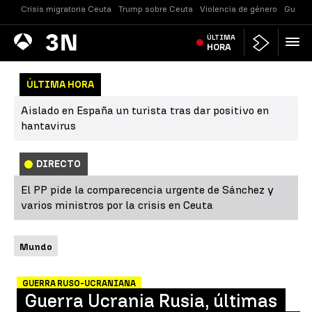
Crisis migratoria Ceuta
Trump sobre Ceuta
Violencia de género
Guerra
Antena
ÚLTIMA
Noticias
3
HORA
ÚLTIMA HORA
Aislado en España un turista tras dar positivo en
hantavirus
DIRECTO
El PP pide la comparecencia urgente de Sánchez y
varios ministros por la crisis en Ceuta
Mundo
GUERRA RUSO-UCRANIANA
Guerra Ucrania Rusia, últimas