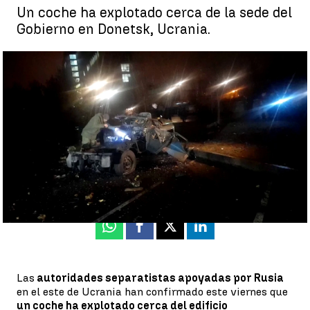
Un coche ha explotado cerca de la sede del
Gobierno en Donetsk, Ucrania.
Explota un coche bomba en Donetsk, cerca del edificio
gubernamental, según los separatistas prorrusos |
A3N
Antena 3 Noticias
Actualizado:
18 de febrero de 2022, 21:38
Publicado:
18 de febrero de 2022, 17:54
Whatsapp
Facebook
X
Linkedin
Las
autoridades separatistas apoyadas por Rusia
en el este de Ucrania han confirmado este viernes que
un coche ha explotado cerca del edificio