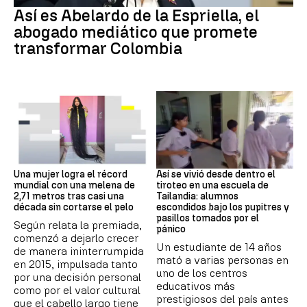
Así es Abelardo de la Espriella, el
abogado mediático que promete
transformar Colombia
RÉCORD GUINNESS
Tiroteo
Una mujer logra el récord
Así se vivió desde dentro el
mundial con una melena de
tiroteo en una escuela de
2,71 metros tras casi una
Tailandia: alumnos
década sin cortarse el pelo
escondidos bajo los pupitres y
pasillos tomados por el
Según relata la premiada,
pánico
comenzó a dejarlo crecer
Un estudiante de 14 años
de manera ininterrumpida
mató a varias personas en
en 2015, impulsada tanto
uno de los centros
por una decisión personal
educativos más
como por el valor cultural
prestigiosos del país antes
que el cabello largo tiene