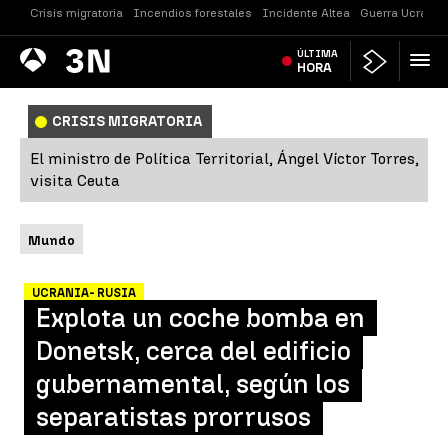
Crisis migratoria
Incendios forestales
Incidente Altea
Guerra Ucrania
Antena
ÚLTIMA
Noticias
3
HORA
CRISIS MIGRATORIA
El ministro de Política Territorial, Ángel Víctor Torres,
visita Ceuta
Mundo
UCRANIA- RUSIA
Explota un coche bomba en
Donetsk, cerca del edificio
gubernamental, según los
separatistas prorrusos