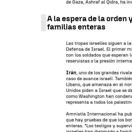
de Gaza, Ashraf al Qidra, ha i
A la espera de la orden
familias enteras
Las tropas israelíes siguen a l
Defensa de Israel. El primer m
con los soldados que esperan l
reservistas o la presión inter
Irán
, uno de los grandes rivale
caso de avance israelí. Tambié
Líbano, que amenaza en el nort
Unidos piden a Israel que se de
como Washington han condenad
representa a todos los palestin
Amnistía Internacional ha pub
que hay pruebas de que los bo
enteras. "Los testigos y super
israelíes han diezmado a famil