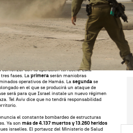
l
ha puesto en el foco mundial a Oriente Próximo.
n esta zona desde 1973. Tras el ataque organizado
sta suní
sobre territorio israelí, las bombas no han
 Gaza
. Los desplazados se amontonan en el sur de
 apertura del paso de Rafah que les haga llegar a
fases
para esta guerra contra los milicianos.
 en la Franja se agudiza con el paso de las horas.
 Fuerzas Armadas de Israel esperan al este y
a comenzar con la operación terrestre. Esta
 tres fases. La
primera
serán maniobras
rminados operativos de Hamás. La
segunda
se
olongado en el que se producirá un ataque de
ase será para que Israel instale un nuevo régimen
aza. Tel Aviv dice que no tendrá responsabilidad
rritorio.
denuncia el constante bombardeo de estructuras
les. Ya son
más de 4.137 muertos y 13.260 heridos
es israelíes. El portavoz del Ministerio de Salud