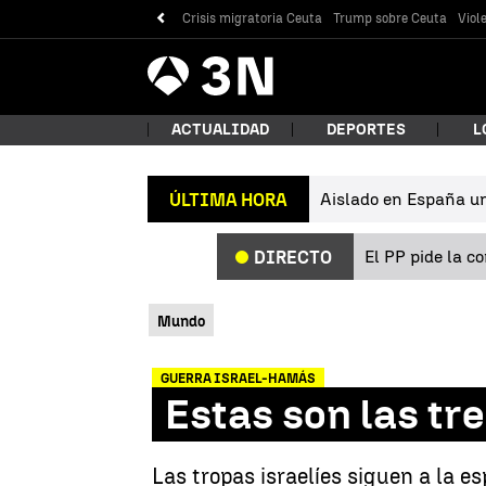
Crisis migratoria Ceuta
Trump sobre Ceuta
Viol
Antena
Noticias
3
ACTUALIDAD
DEPORTES
L
Aislado en España un 
ÚLTIMA HORA
¿Qué
El PP pide la c
DIRECTO
Mundo
GUERRA ISRAEL-HAMÁS
Estas son las tr
Bus
Las tropas israelíes siguen a la es