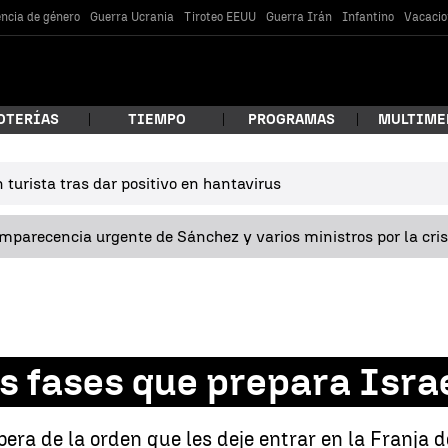
encia de género
Guerra Ucrania
Tiroteo EEUU
Guerra Irán
Infantino
Vacacio
OTERÍAS
TIEMPO
PROGRAMAS
MULTIME
turista tras dar positivo en hantavirus
 estás buscando?
omparecencia urgente de Sánchez y varios ministros por la cri
es fases que prepara Isra
car
pera de la orden que les deje entrar en la Franja 