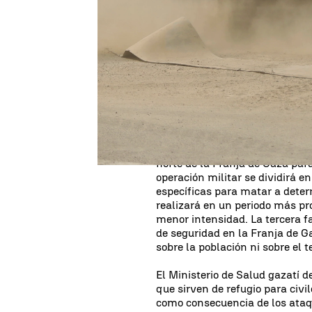
La guerra entre
Hamás e Israe
No vivíamos un conflicto así e
y por sorpresa del
grupo islami
parado de caer en la
Franja de
la zona con la esperanza de la
Egipto.
Tel Aviv prepara tres 
Mientras, la crisis humanitaria
Unos
300.000 soldados
de las
norte de la Franja de Gaza par
operación militar se dividirá en
específicas para matar a dete
realizará en un periodo más pr
menor intensidad. La tercera f
de seguridad en la Franja de G
sobre la población ni sobre el te
El Ministerio de Salud gazatí 
que sirven de refugio para civi
como consecuencia de los ataqu