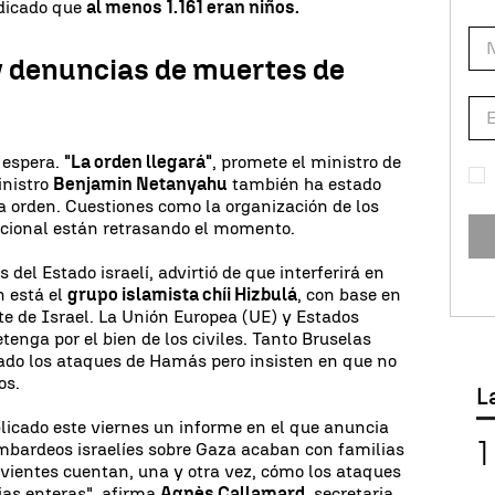
ndicado que
al menos 1.161 eran niños.
 y denuncias de muertes de
a espera.
"La orden llegará"
, promete el ministro de
inistro
Benjamin Netanyahu
también ha estado
a orden. Cuestiones como la organización de los
nacional están retrasando el momento.
s del Estado israelí, advirtió de que interferirá en
n está el
grupo islamista chíi Hizbulá
, con base en
e de Israel. La Unión Europea (UE) y Estados
tenga por el bien de los civiles. Tanto Bruselas
o los ataques de Hamás pero insisten en que no
os.
L
licado este viernes un informe en el que anuncia
mbardeos israelíes sobre Gaza acaban con familias
vivientes cuentan, una y otra vez, cómo los ataques
ias enteras", afirma
Agnès Callamard
, secretaria