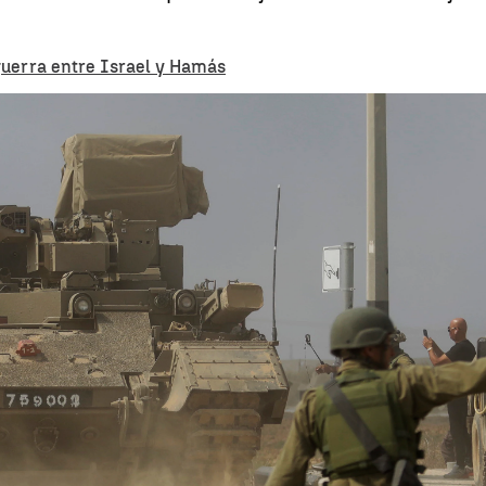
 guerra entre Israel y Hamás
Las tres fases 
Whatsapp
Facebook
X
Linkedin
45