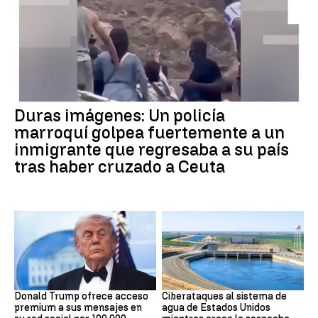
Crisis Migratoria
Duras imágenes: Un policía
marroquí golpea fuertemente a un
inmigrante que regresaba a su país
tras haber cruzado a Ceuta
DONALD TRUMP
Guerra Irán
Donald Trump ofrece acceso
Ciberataques al sistema de
premium a sus mensajes en
agua de Estados Unidos