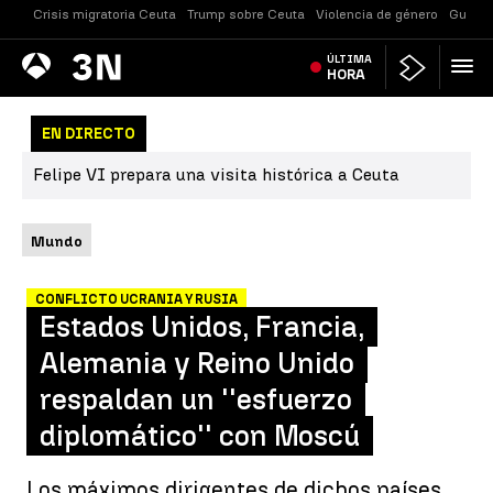
Crisis migratoria Ceuta
Trump sobre Ceuta
Violencia de género
Guerra
Antena
ÚLTIMA
Noticias
3
HORA
EN DIRECTO
Felipe VI prepara una visita histórica a Ceuta
Mundo
CONFLICTO UCRANIA Y RUSIA
Estados Unidos, Francia,
Alemania y Reino Unido
respaldan un ''esfuerzo
diplomático'' con Moscú
Los máximos dirigentes de dichos países