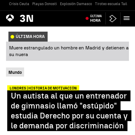
Crisis Ceuta
Playas Donosti
Explosión Damasco
Tiroteo escuela Tailandi
Antena
ÚLTIMA
Noticias
3
HORA
ÚLTIMA HORA
Muere estrangulado un hombre en Madrid y detienen a
su nuera
Mundo
LONDRES | HISTORIA DE MOTIVACIÓN
Un autista al que un entrenador
de gimnasio llamó "estúpido"
estudia Derecho por su cuenta y
le demanda por discriminación