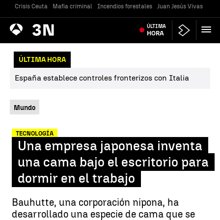
Crisis Ceuta
Mafia criminal
Incendios forestales
Juan Jesús Vivas
Vivi
Antena
ÚLTIMA
Noticias
3
HORA
ÚLTIMA HORA
España establece controles fronterizos con Italia
Mundo
TECNOLOGÍA
Una empresa japonesa inventa
una cama bajo el escritorio para
dormir en el trabajo
Bauhutte, una corporación nipona, ha
desarrollado una especie de cama que se