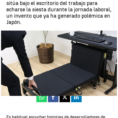
sitúa bajo el escritorio del trabajo para
echarse la siesta durante la jornada laboral,
un invento que ya ha generado polémica en
Japón.
Una empresa japonesa inventa una cama bajo el escritorio para
dormir en el trabajo |
Antena 3 Noticias
Antena 3 Noticias
Actualizado:
21 de enero de 2020, 15:55
Publicado:
21 de enero de 2020, 15:31
Whatsapp
Facebook
X
Linkedin
Es habitual escuchar historias de desarrolladores de