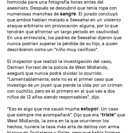
homicida para una fotografía horas antes del
asesinato. Después se descubrió que tenía ropa con
numerosas manchas de
sangre
. El jurado concluyó
que ambos habían matado a Seesahai en un violento
ataque arbitrario sin provocación alguna, por lo que
tendrán que afrontar un largo periodo en cautividad.
En una entrevista, los padres de Seesahai dijeron que
nunca podrían superar la pérdida de su hijo, a quien
describieron como un "niño muy cariñoso".
El inspector que realizó la investigación del caso,
Damian Forrest de la policía de West Midlands,
aseguró que nunca podrá olvidar lo ocurrido.
"Lamentablemente, este no es el primer caso que
investigo de un joven que pierde la vida por un crimen
con cuchillo, pero es el primero en el que veo a dos
niños de 12 años siendo responsables", dijo.
"Eso es algo que me causó mucha
estupor
. Un caso
que siempre me acompañará". Dijo que era "
triste
" que
West Midlands, la zona en la que ocurrieron los
hechos, tuviera la tasa más alta de delitos con arma
blanca en Inglaterra y Gales, pero que había formas