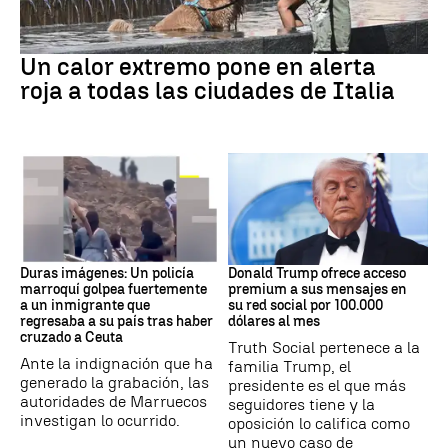
Calor extremo
Un calor extremo pone en alerta
roja a todas las ciudades de Italia
Crisis Migratoria
DONALD TRUMP
Duras imágenes: Un policía
Donald Trump ofrece acceso
marroquí golpea fuertemente
premium a sus mensajes en
a un inmigrante que
su red social por 100.000
regresaba a su país tras haber
dólares al mes
cruzado a Ceuta
Truth Social pertenece a la
Ante la indignación que ha
familia Trump, el
generado la grabación, las
presidente es el que más
autoridades de Marruecos
seguidores tiene y la
investigan lo ocurrido.
oposición lo califica como
un nuevo caso de