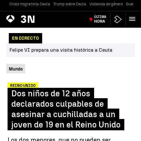
Crisis migratoria Ceuta
Trump sobre Ceuta
Violencia de género
Guerra U
Antena
ÚLTIMA
Noticias
3
HORA
EN DIRECTO
Felipe VI prepara una visita histórica a Ceuta
Mundo
REINO UNIDO
Dos niños de 12 años
declarados culpables de
asesinar a cuchilladas a un
joven de 19 en el Reino Unido
Los dos menores, que no pueden ser