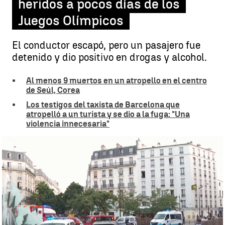
heridos a pocos días de los
Juegos Olímpicos
El conductor escapó, pero un pasajero fue
detenido y dio positivo en drogas y alcohol.
Al menos 9 muertos en un atropello en el centro
de Seúl, Corea
Los testigos del taxista de Barcelona que
atropelló a un turista y se dio a la fuga: "Una
violencia innecesaria"
Un coche embiste terraza en París: un muerto y seis heridos a
pocos días de los Juegos Olímpicos |
Antena 3 Noticias
Ignacio Gutiérrez