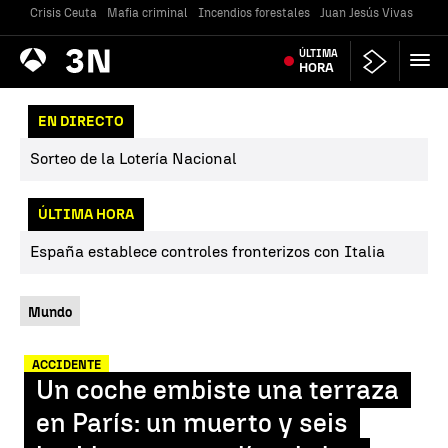
Crisis Ceuta
Mafia criminal
Incendios forestales
Juan Jesús Vivas
Vivi
Antena
ÚLTIMA
Noticias
3
HORA
EN DIRECTO
Sorteo de la Lotería Nacional
ÚLTIMA HORA
España establece controles fronterizos con Italia
Mundo
ACCIDENTE
Un coche embiste una terraza
en París: un muerto y seis