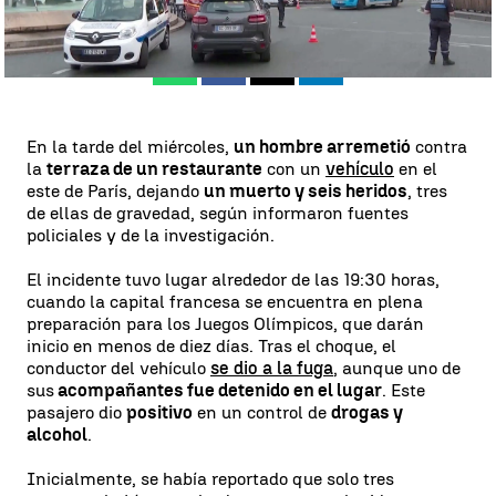
Publicado:
18 de julio de 2024, 09:20
Whatsapp
Facebook
X
Linkedin
En la tarde del miércoles,
un hombre arremetió
contra
la
terraza de un restaurante
con un
vehículo
en el
este de París, dejando
un muerto y seis heridos
, tres
de ellas de gravedad, según informaron fuentes
policiales y de la investigación.
El incidente tuvo lugar alrededor de las 19:30 horas,
cuando la capital francesa se encuentra en plena
preparación para los Juegos Olímpicos, que darán
inicio en menos de diez días. Tras el choque, el
conductor del vehículo
se dio a la fuga
, aunque uno de
sus
acompañantes fue detenido en el lugar
. Este
pasajero dio
positivo
en un control de
drogas y
alcohol
.
Inicialmente, se había reportado que solo tres