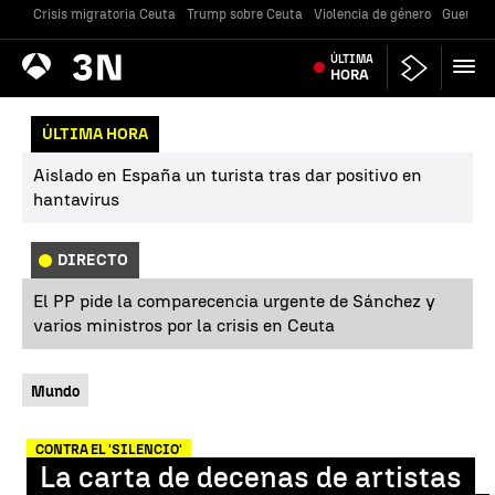
Crisis migratoria Ceuta
Trump sobre Ceuta
Violencia de género
Guerra U
Antena
ÚLTIMA
Noticias
3
HORA
ÚLTIMA HORA
Aislado en España un turista tras dar positivo en
hantavirus
DIRECTO
El PP pide la comparecencia urgente de Sánchez y
varios ministros por la crisis en Ceuta
Mundo
CONTRA EL 'SILENCIO'
La carta de decenas de artistas