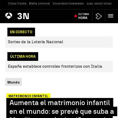
Crisis Ceuta
Mafia criminal
Incendios forestales
Juan Jesús Vivas
Vi
Antena
ÚLTIMA
Noticias
3
HORA
EN DIRECTO
Sorteo de la Lotería Nacional
ÚLTIMA HORA
España establece controles fronterizos con Italia
Mundo
MATRIMONIO INFANTIL
Aumenta el matrimonio infantil
en el mundo: se prevé que suba a