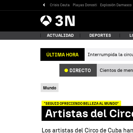
Crisis Ceuta
Playas Donosti
Explosión Damasco
Antena
Noticias
3
ACTUALIDAD
DEPORTES
L
Interrumpida la circu
ÚLTIMA HORA
¿Qué
Cientos de meno
DIRECTO
Mundo
"SEGUID OFRECIENDO BELLEZA AL MUNDO"
Artistas del Cir
Bus
Los artistas del Circo de Cuba ha