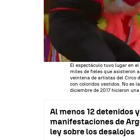
"Quiero agradecer a los artista
portan belleza. Se requiere m
entrenamiento", dijo el pontífi
concluir la audiencia general. 
que "la belleza siempre eleva e
"La belleza nos porta la bonda
belleza a todo el mundo", anim
aprovecharon para saludarle y f
El espectáculo tuvo lugar en el
miles de fieles que asistieron 
veintena de artistas del Circo 
con coloridos vestidos. No es l
diciembre de 2017 hicieron una 
Al menos 12 detenidos y 
manifestaciones de Arg
ley sobre los desalojos