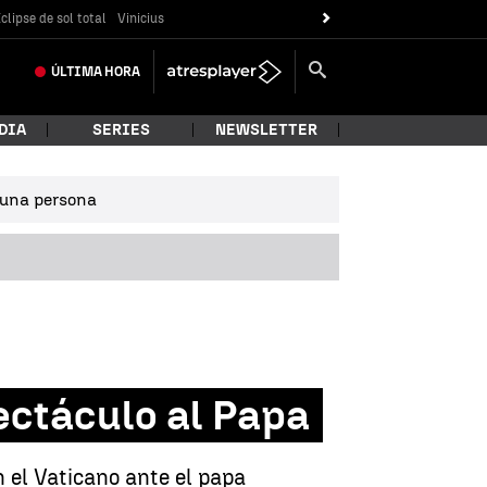
clipse de sol total
Vinicius
ÚLTIMA
HORA
DIA
SERIES
NEWSLETTER
e una persona
ectáculo al Papa
 el Vaticano ante el papa