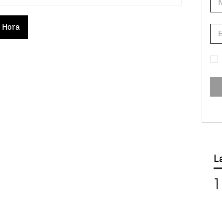
a Hora
L