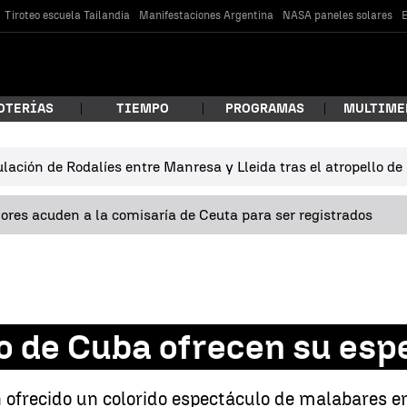
Tiroteo escuela Tailandia
Manifestaciones Argentina
NASA paneles solares
E
OTERÍAS
TIEMPO
PROGRAMAS
MULTIME
lación de Rodalíes entre Manresa y Lleida tras el atropello d
 estás buscando?
res acuden a la comisaría de Ceuta para ser registrados
co de Cuba ofrecen su esp
car
n ofrecido un colorido espectáculo de malabares en