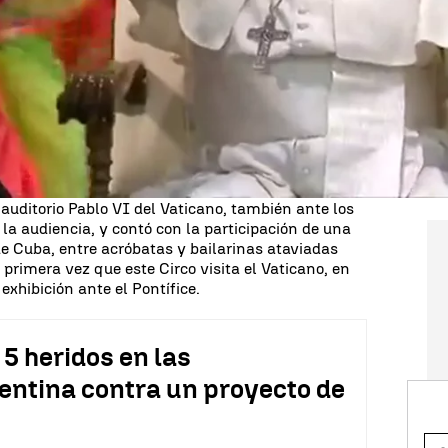
s del Circo de Cuba. Ellos con su espectáculo
ucho esfuerzo para hacerla. Hemos visto mucho
ce al término del espectáculo, que sirvió para
El Papa Francisco dijo ante los artistas circenses
l corazón, nos hace mejores a todos".
d y también a Dios. Continuad así, ofreciendo
ó a los participantes en el espectáculo, que
otografiarse junto a él.
 auditorio Pablo VI del Vaticano, también ante los
a la audiencia, y contó con la participación de una
de Cuba, entre acróbatas y bailarinas ataviadas
a primera vez que este Circo visita el Vaticano, en
exhibición ante el Pontífice.
5 heridos en las
entina contra un proyecto de