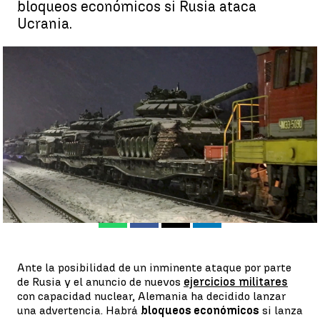
bloqueos económicos si Rusia ataca
Ucrania.
Alemania promete bloqueos económicos a Rusia si invade
Ucrania |
EFE
Antena 3 Noticias
Publicado:
18 de febrero de 2022, 23:12
Whatsapp
Facebook
X
Linkedin
Ante la posibilidad de un inminente ataque por parte
de Rusia y el anuncio de nuevos
ejercicios militares
con capacidad nuclear, Alemania ha decidido lanzar
una advertencia. Habrá
bloqueos económicos
si lanza