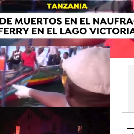
ragio de un ferry en el Lago Victoria
n muerto, y se teme que el número pueda alcanzar
en el Lago Victoria, en Tanzania. En las primeras
an recuperado medio centenar de cadáveres. El
eros y los primeros indicios apuntan al sobrepeso
 en Tanzania |
Al menos 94 muertos en el naufragio de un ferry
con 00 personas en Tanzania
niños, en un tiroteo en Syracuse, Estados Unidos
niñas de 8 y 14 años, han resultado heridas graves
del jueves en la localidad de Syracuse. El tiroteo,
uyos autores busca la policía, se produjo
ersonas se congregaban para honrar la memoria de
recientemente.
cho años, en un tiroteo en Nueva York |
Al menos cinco heridos,
 niña de ocho años, heridas de bala en un tiroteo en Nueva York
ncia "Violencia armada endémica" en Venezuela