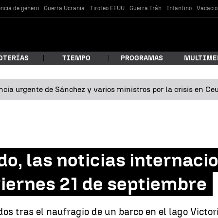
encia de género
Guerra Ucrania
Tiroteo EEUU
Guerra Irán
Infantino
Vacacio
OTERÍAS
TIEMPO
PROGRAMAS
MULTIME
cia urgente de Sánchez y varios ministros por la crisis en Ce
 estás buscando?
o, las noticias internaci
iernes 21 de septiembre
car
s tras el naufragio de un barco en el lago Victori