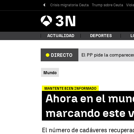
Crisis migratoria Ceuta
Trump sobre Ceuta
Viol
Antena
Noticias
3
ACTUALIDAD
DEPORTES
L
El PP pide la comparecen
DIRECTO
¿Qué
Mundo
MANTENTE BIEN INFORMADO
Ahora en el mund
marcando este v
Bus
El número de cadáveres recuperado