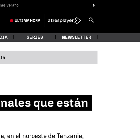
nes verano
ÚLTIMA
HORA
DIA
SERIES
NEWSLETTER
uta
onales que están
a, en el noroeste de Tanzania,