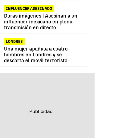
INFLUENCER ASESINADO
ernacionales
naufragio
Noticias Última Hora
Duras imágenes | Asesinan a un
influencer mexicano en plena
transmisión en directo
LONDRES
Una mujer apuñala a cuatro
hombres en Londres y se
descarta el móvil terrorista