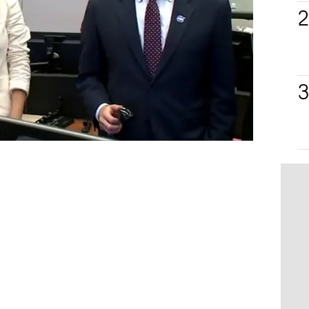
elmundo
Actualidad
Ivanka Trump
noticias int