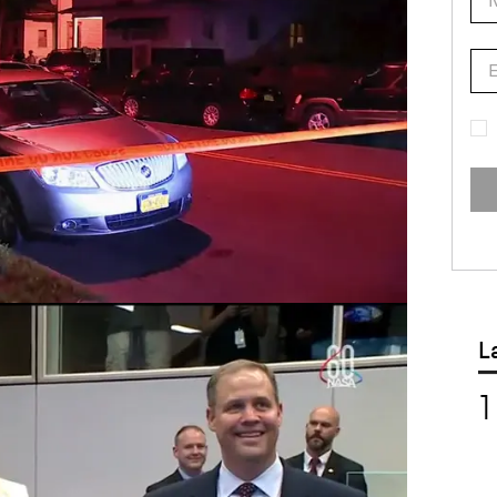
cia una "violencia armada endémica" en
uciones extrajudiciales practicadas por el
ue está especialmente dirigida hacia jóvenes en
los que “criminalizan y matan”. Según AI, en 2016,
dios fueron contra personas de entre 15 y 30 años.
trabajo soñado" era ser astronauta
p, ha revelado que su “trabajo soñado” desde
uta. Lo ha confesado en una conversación con los
ión Espacial Internacional, con los que ha
la desde el centro de control espacial de
rojada tras hablar con los astronautas de la Estación Espacial
Internacional |
antena3.com
L
mo ataque de Rusia que ha
tras Zelenski denuncia los
s ciudadanos