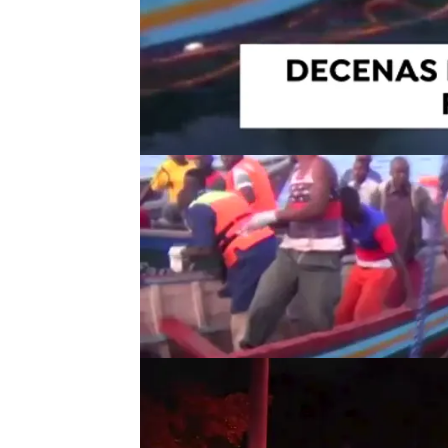
Decenas de muertos en el nauf
Varias decenas de personas ha
los 200, al naufragar un ferry 
horas tras la tragedia se habí
barco transportaba a 300 pasaj
como causa del naufragio.
Más de 130 muertos en el naufragio de un barco
Cinco heridos, incluidos dos 
Cinco personas, incluidas dos 
en un tiroteo ocurrido la noche 
cuyas causas se desconocen y c
mientras medio centenar de p
un vecino fallecido de cáncer 
Al menos cinco heridos, entre ellos una niña de o
entre ellos una
Amnistía Internacional denu