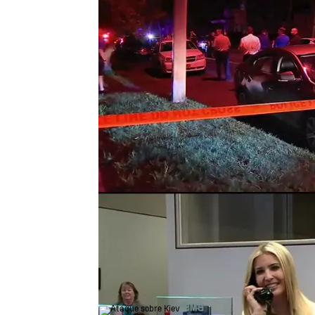
Amnistía Internacional denun
Venezuela que aumenta las ejec
régimen de Nicolás Maduro y q
situación de vulnerabilidad a 
el el 55 % de los 21.752 homici
Ivanka Trump revela que su "
Ivanka, la hija de Donald Trum
siempre era haber sido astrona
actuales ocupantes de la Estac
mantenido una entretenida char
Houston, en Texas.
Ivanka Trump visita la NASA y acaba son
Ucrania condena el últi
dejado 17 muertos mien
"safaris humanos" a su