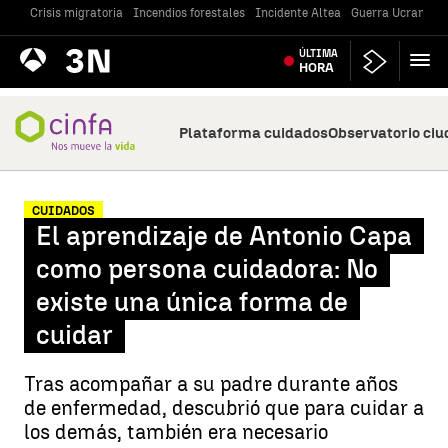
Crisis migratoria
Incendios forestales
Incidente Altea
Guerra Ucrania
Antena
ÚLTIMA
Noticias
3
HORA
Plataforma cuidados
Observatorio ci
CUIDADOS
El aprendizaje de Antonio Capa
como persona cuidadora: No
existe una única forma de
cuidar
Tras acompañar a su padre durante años
de enfermedad, descubrió que para cuidar a
los demás, también era necesario