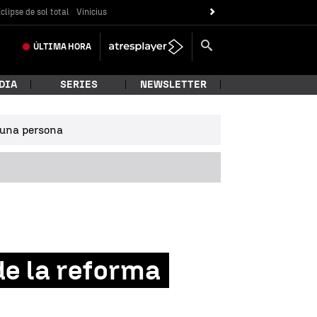
clipse de sol total
Vinicius
ÚLTIMA
HORA
DIA
SERIES
NEWSLETTER
e una persona
e la reforma