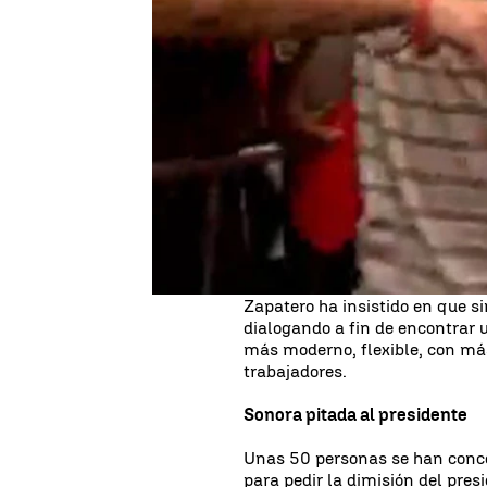
Publicado:
16 de noviembre de 2018, 23:24
En un mitin en Elche, ante un
España y alrededor de 3.000 s
"compromiso fundamental" y su
tienen trabajo.
Para poder ayudar a la generac
intensamente" con una reforma
a contratar
, mantener los dere
tendencia de empleo precario y 
Zapatero ha insistido en que s
dialogando a fin de encontrar
más moderno, flexible, con más
trabajadores.
Sonora pitada al presidente
Unas 50 personas se han concen
para pedir la dimisión del pres