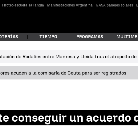
Tiroteo escuela Tailandia
Manifestaciones Argentina
NASA paneles solares
E
OTERÍAS
TIEMPO
PROGRAMAS
MULTIME
lación de Rodalíes entre Manresa y Lleida tras el atropello d
 estás buscando?
res acuden a la comisaría de Ceuta para ser registrados
e conseguir un acuerdo d
car