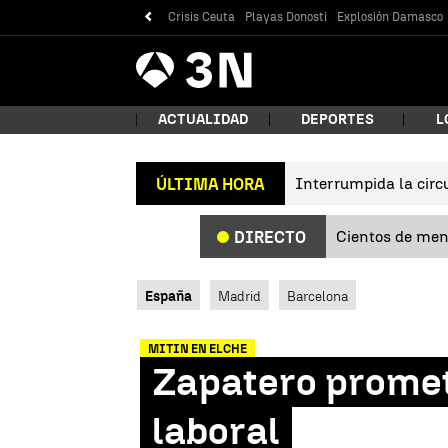
Crisis Ceuta
Playas Donosti
Explosión Damasco
Antena
Noticias
3
ACTUALIDAD
DEPORTES
L
Interrumpida la circu
ÚLTIMA HORA
¿Qué
Cientos de meno
DIRECTO
España
Madrid
Barcelona
MITIN EN ELCHE
Zapatero promet
Bus
laboral