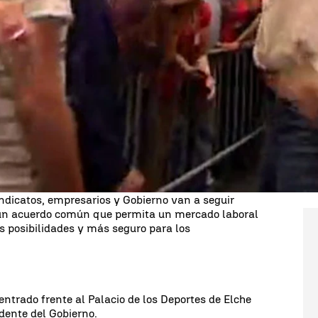
Whatsapp
Facebook
X
Linkedin
os
2.000 alcaldes
y concejales socialistas de toda
impatizantes, Zapatero ha reafirmado su
 obligación de pensar en las personas que no
ión de empleo, el Gobierno "está trabajando
 laboral cuyo objetivo es
ayudar a las empresas
chos de los trabajadores y, ante todo, cambiar la
temporal por estable e indefinido, ha detallado.
indicatos, empresarios y Gobierno van a seguir
 un acuerdo común que permita un mercado laboral
 posibilidades y más seguro para los
trado frente al Palacio de los Deportes de Elche
idente del Gobierno.