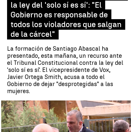
la ley del 'solo sí es sí': "El
Gobierno es responsable de
todos los violadores que salgan
de la cárcel"
La formación de Santiago Abascal ha
presentado, esta mañana, un recurso ante
el Tribunal Constitucional contra la ley del
'solo sí es sí'. El vicepresidente de Vox,
Javier Ortega Smith, acusa a todo el
Gobierno de dejar "desprotegidas" a las
mujeres.
La formación de Santiago Abascal presenta un recurso ante el
Tribunal Constitucional contra la ley del 'solo sí es sí |
Vox
recurre en el Constitucional la ley del 'solo sí es sí': "El Gobierno
es responsable de todos los violadores que salgan de la cárcel"