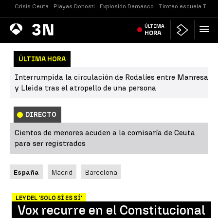
Crisis Ceuta
Playas Donosti
Explosión Damasco
Tiroteo escuela Taila
Antena
ÚLTIMA
Noticias
3
HORA
ÚLTIMA HORA
Interrumpida la circulación de Rodalíes entre Manresa
y Lleida tras el atropello de una persona
DIRECTO
Cientos de menores acuden a la comisaría de Ceuta
para ser registrados
España
Madrid
Barcelona
LEY DEL 'SOLO SÍ ES SÍ'
Vox recurre en el Constitucional