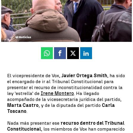
Mario San Miguel
Publicado:
02 de diciembre de 2022, 15:15
Whatsapp
Facebook
X
Linkedin
El vicepresidente de Vox,
Javier Ortega Smith
, ha sido
el encargado de ir al Tribunal Constitucional para
presentar el recurso de inconstitucionalidad contra la
ley 'estrella' de
Irene Montero
. Ha llegado
acompañado de la vicesecretaria jurídica del partido,
Marta Castro
, y de la diputada del partido
Carla
Toscano
.
Nada más presentar ese
recurso dentro del Tribunal
Constitucional
, los miembros de Vox han comparecido