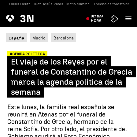
Crisis Ceuta
Juan Jesús Vivas
Mafia criminal
Incendios forestales
Vi
Antena
ÚLTIMA
Noticias
3
HORA
España
Madrid
Barcelona
AGENDA POLÍTICA
El viaje de los Reyes por el
funeral de Constantino de Grecia
marca la agenda política de la
semana
Este lunes, la familia real española se
reunirá en Atenas por el funeral de
Constantino de Grecia, hermano de la
reina Sofía. Por otro lado, el presidente del
Gobierno acudirá al Foro Económico