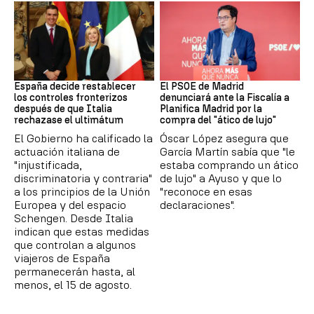
CRISIS MIGRATORIA
PSOE MADRID
España decide restablecer
El PSOE de Madrid
los controles fronterizos
denunciará ante la Fiscalía a
después de que Italia
Planifica Madrid por la
rechazase el ultimátum
compra del "ático de lujo"
El Gobierno ha calificado la
Óscar López asegura que
actuación italiana de
García Martín sabía que "le
"injustificada,
estaba comprando un ático
discriminatoria y contraria"
de lujo" a Ayuso y que lo
a los principios de la Unión
"reconoce en esas
Europea y del espacio
declaraciones".
Schengen. Desde Italia
indican que estas medidas
que controlan a algunos
viajeros de España
permanecerán hasta, al
menos, el 15 de agosto.