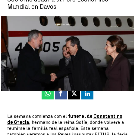
Mundial en Davos.
El viaje de los Reyes por el funeral de Constantino de Grecia
marca la agenda política de la semana |
EFE
Neila Gallego
Publicado:
16 de enero de 2023, 07:04
Whatsapp
Facebook
X
Linkedin
La semana comienza con el
funeral de
Constantino
de Grecia
,
hermano de la reina Sofía, donde volverá a
reunirse la familia real española. Esta semana
también veremos a los Reyes inaugurar FITUR, la feria